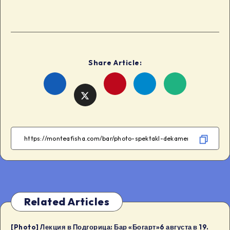
Share Article:
Share
Share
Share
Share
on
on
on
on
Facebook
Telegram
WhatsApp
Twitter
Related Articles
[Photo] Лекция в Подгорица: Бар «Богарт»6 августа в 19.