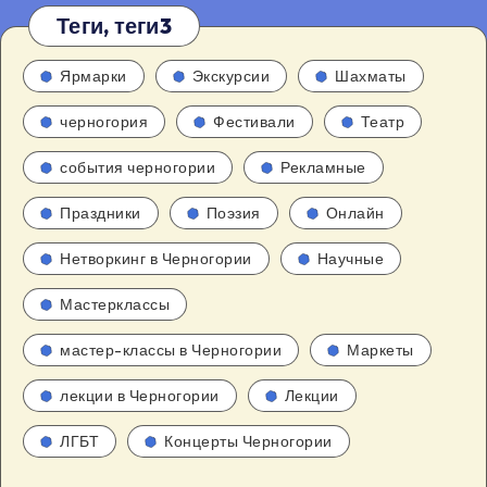
Теги, теги3
Ярмарки
Экскурсии
Шахматы
черногория
Фестивали
Театр
события черногории
Рекламные
Праздники
Поэзия
Онлайн
Нетворкинг в Черногории
Научные
Мастерклассы
мастер-классы в Черногории
Маркеты
лекции в Черногории
Лекции
ЛГБТ
Концерты Черногории