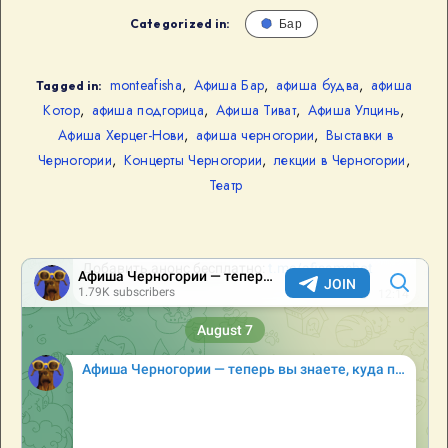
Categorized in:
Бар
monteafisha
,
Афиша Бар
,
афиша будва
,
афиша
Tagged in:
Котор
,
афиша подгорица
,
Афиша Тиват
,
Афиша Улцинь
,
Афиша Херцег-Нови
,
афиша черногории
,
Выставки в
Черногории
,
Концерты Черногории
,
лекции в Черногории
,
Театр