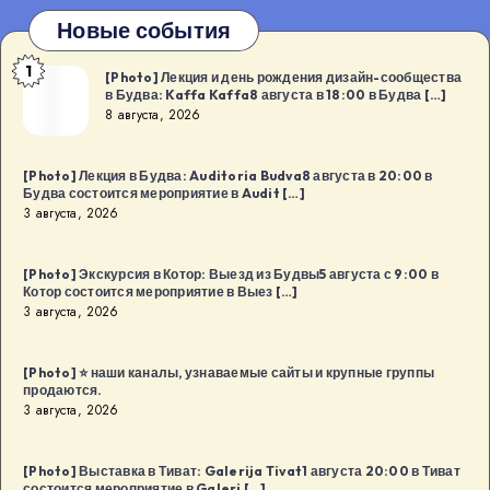
Новые события
1
[Photo]
[Photo] Лекция и день рождения дизайн-сообщества
в Будва: Kaffa Kaffa8 августа в 18:00 в Будва […]
Лекция
8 августа, 2026
и
день
[Photo] Лекция в Будва: Auditoria Budva8 августа в 20:00 в
рождения
Будва состоится мероприятие в Audit […]
дизайн-
3 августа, 2026
сообщества
в
[Photo] Экскурсия в Котор: Выезд из Будвы5 августа с 9:00 в
Котор состоится мероприятие в Выез […]
Будва:
3 августа, 2026
Kaffa
Kaffa8
[Photo] ⭐️ наши каналы, узнаваемые сайты и крупные группы
августа
продаются.
в
3 августа, 2026
18:00
в
[Photo] Выставка в Тиват: Galerija Tivat1 августа 20:00 в Тиват
Будва
состоится мероприятие в Galeri […]