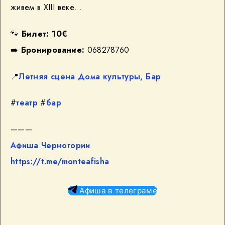
живем в XIII веке…
🐾
Билет: 10€
➡️
Бронирование:
068278760
📍
Летняя сцена Дома культуры,
Бар
#
театр
#
бар
———
Афиша Черногории
https://t.me/monteafisha
Афиша в телеграме