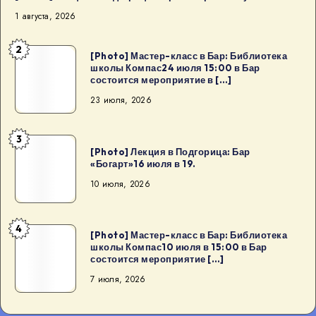
1 августа, 2026
2
[Photo]
[Photo] Мастер-класс в Бар: Библиотека
школы Компас24 июля 15:00 в Бар
Мастер-
состоится мероприятие в […]
класс
23 июля, 2026
в
Бар:
3
Библиотека
[Photo]
[Photo] Лекция в Подгорица: Бар
школы
Лекция
«Богарт»16 июля в 19.
Компас24
в
10 июля, 2026
июля
Подгорица:
15:00
Бар
4
в
«Богарт»16
[Photo]
[Photo] Мастер-класс в Бар: Библиотека
Бар
школы Компас10 июля в 15:00 в Бар
июля
Мастер-
состоится мероприятие […]
состоится
в
класс
7 июля, 2026
мероприятие
19.
в
в
Бар: