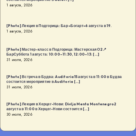
1 августа, 2026
[…]
[Photo] Лекция в Подгорица: Бар «Богарт»6 августа в 19.
1 августа, 2026
[Photo] Мастер-класс в Подгорица: Мастерская О2📍
БарСуббота 1 августа: 10:00–11:30, 12:00–13: […]
31 июля, 2026
[Photo] Встреча в Будва: Auditoria15 августа в 11:00 в Будва
состоится мероприятие в Auditoria […]
31 июля, 2026
[Photo] Лекция в Херцег-Нови: Divlja Menta Montenegro2
августа в 11:00 в Херцег-Нови состоится […]
30 июля, 2026