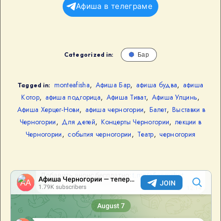
Афиша в телеграме
Categorized in:
Бар
monteafisha
,
Афиша Бар
,
афиша будва
,
афиша
Tagged in:
Котор
,
афиша подгорица
,
Афиша Тиват
,
Афиша Улцинь
,
Афиша Херцег-Нови
,
афиша черногории
,
Балет
,
Выставки в
Черногории
,
Для детей
,
Концерты Черногории
,
лекции в
Черногории
,
события черногории
,
Театр
,
черногория