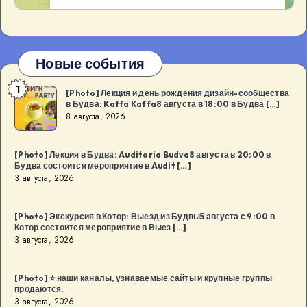
Новые события
1
[Photo]
[Photo] Лекция и день рождения дизайн-сообщества
в Будва: Kaffa Kaffa8 августа в 18:00 в Будва […]
Лекция
8 августа, 2026
и
день
[Photo] Лекция в Будва: Auditoria Budva8 августа в 20:00 в
рождения
Будва состоится мероприятие в Audit […]
дизайн-
3 августа, 2026
сообщества
в
[Photo] Экскурсия в Котор: Выезд из Будвы5 августа с 9:00 в
Котор состоится мероприятие в Выез […]
Будва:
3 августа, 2026
Kaffa
Kaffa8
[Photo] ⭐️ наши каналы, узнаваемые сайты и крупные группы
августа
продаются.
в
3 августа, 2026