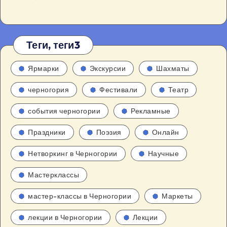
Теги, теги3
Ярмарки
Экскурсии
Шахматы
черногория
Фестивали
Театр
события черногории
Рекламные
Праздники
Поэзия
Онлайн
Нетворкинг в Черногории
Научные
Мастерклассы
мастер-классы в Черногории
Маркеты
лекции в Черногории
Лекции