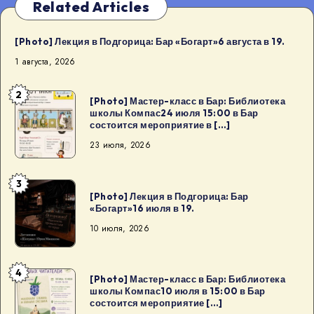
Related Articles
[Photo] Лекция в Подгорица: Бар «Богарт»6 августа в 19.
1 августа, 2026
2
[Photo]
[Photo] Мастер-класс в Бар: Библиотека
школы Компас24 июля 15:00 в Бар
Мастер-
состоится мероприятие в […]
класс
23 июля, 2026
в
Бар:
3
Библиотека
[Photo]
[Photo] Лекция в Подгорица: Бар
школы
Лекция
«Богарт»16 июля в 19.
Компас24
в
10 июля, 2026
июля
Подгорица:
15:00
Бар
4
в
«Богарт»16
[Photo]
[Photo] Мастер-класс в Бар: Библиотека
Бар
школы Компас10 июля в 15:00 в Бар
июля
Мастер-
состоится мероприятие […]
состоится
в
класс