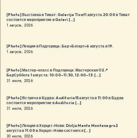
18:00
в
[Photo] Выставка в Тиват: Galerija Tivat1 августа 20:00 в Тиват
Будва
состоится мероприятие в Galeri […]
1 августа, 2026
[…]
[Photo] Лекция в Подгорица: Бар «Богарт»6 августа в 19.
1 августа, 2026
[Photo] Мастер-класс в Подгорица: Мастерская О2📍
БарСуббота 1 августа: 10:00–11:30, 12:00–13: […]
31 июля, 2026
[Photo] Встреча в Будва: Auditoria15 августа в 11:00 в Будва
состоится мероприятие в Auditoria […]
31 июля, 2026
[Photo] Лекция в Херцег-Нови: Divlja Menta Montenegro2
августа в 11:00 в Херцег-Нови состоится […]
30 июля, 2026