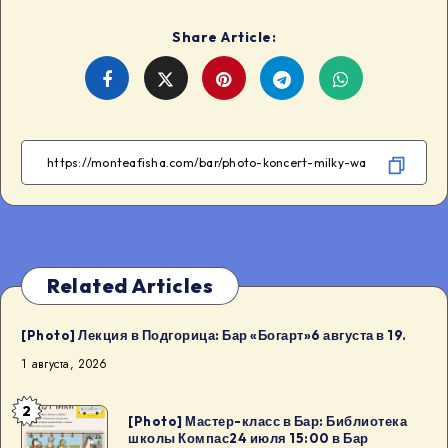
Share Article:
Share
Share
Share
Share
on
on
on
on
Facebook
Twitter
Telegram
WhatsApp
Related Articles
[Photo] Лекция в Подгорица: Бар «Богарт»6 августа в 19.
1 августа, 2026
2
[Photo]
[Photo] Мастер-класс в Бар: Библиотека
школы Компас24 июля 15:00 в Бар
Мастер-