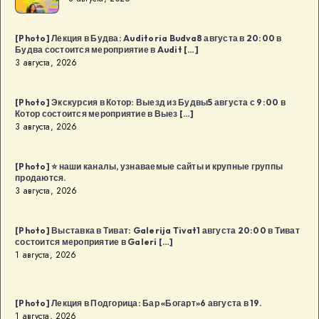
и
день
[Photo] Лекция в Будва: Auditoria Budva8 августа в 20:00 в
рождения
Будва состоится мероприятие в Audit […]
дизайн-
3 августа, 2026
сообщества
в
[Photo] Экскурсия в Котор: Выезд из Будвы5 августа с 9:00 в
Котор состоится мероприятие в Выез […]
Будва:
3 августа, 2026
Kaffa
Kaffa8
[Photo] ⭐️ наши каналы, узнаваемые сайты и крупные группы
августа
продаются.
в
3 августа, 2026
18:00
в
[Photo] Выставка в Тиват: Galerija Tivat1 августа 20:00 в Тиват
Будва
состоится мероприятие в Galeri […]
1 августа, 2026
[…]
[Photo] Лекция в Подгорица: Бар «Богарт»6 августа в 19.
1 августа, 2026