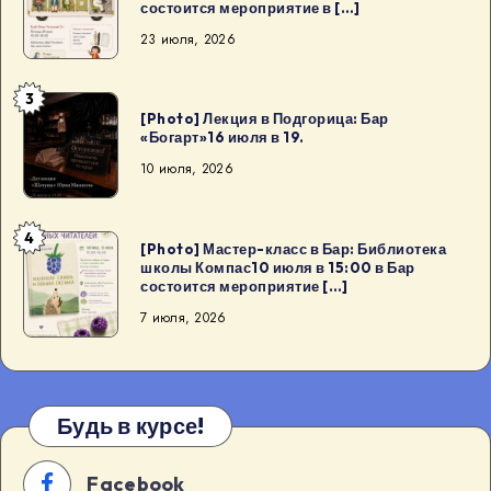
состоится мероприятие в […]
класс
23 июля, 2026
в
Бар:
3
Библиотека
[Photo]
[Photo] Лекция в Подгорица: Бар
школы
Лекция
«Богарт»16 июля в 19.
Компас24
в
10 июля, 2026
июля
Подгорица:
15:00
Бар
4
в
«Богарт»16
[Photo]
[Photo] Мастер-класс в Бар: Библиотека
Бар
школы Компас10 июля в 15:00 в Бар
июля
Мастер-
состоится мероприятие […]
состоится
в
класс
7 июля, 2026
мероприятие
19.
в
в
Бар:
[…]
Библиотека
школы
Будь в курсе!
Компас10
июля
Facebook