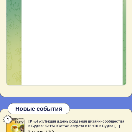
Новые события
1
[Photo]
[Photo] Лекция и день рождения дизайн-сообщества
в Будва: Kaffa Kaffa8 августа в 18:00 в Будва […]
Лекция
8 августа, 2026