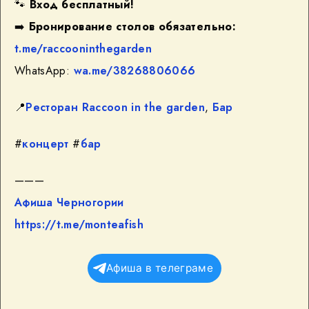
🐾
Вход бесплатный!
➡️
Бронирование столов обязательно:
t.me/raccooninthegarden
WhatsApp:
wa.me/38268806066
📍
Ресторан Raccoon in the garden
,
Бар
#
концерт
#
бар
———
Афиша Черногории
https://t.me/monteafish
Афиша в телеграме