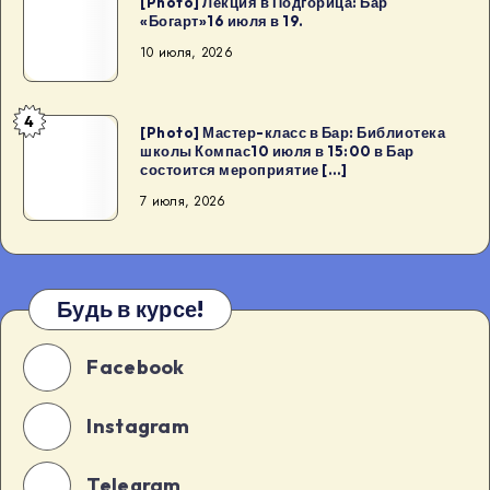
[Photo] Лекция в Подгорица: Бар
школы
Лекция
«Богарт»16 июля в 19.
Компас24
в
10 июля, 2026
июля
Подгорица:
15:00
Бар
4
в
«Богарт»16
[Photo]
[Photo] Мастер-класс в Бар: Библиотека
Бар
школы Компас10 июля в 15:00 в Бар
июля
Мастер-
состоится мероприятие […]
состоится
в
класс
7 июля, 2026
мероприятие
19.
в
в
Бар:
[…]
Библиотека
школы
Будь в курсе!
Компас10
июля
Facebook
в
15:00
Instagram
в
Бар
состоится
Telegram