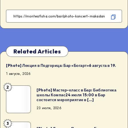
on
Facebook
Telegram
WhatsApp
Twitter
Related Articles
[Photo] Лекция в Подгорица: Бар «Богарт»6 августа в 19.
1 августа, 2026
2
[Photo]
[Photo] Мастер-класс в Бар: Библиотека
школы Компас24 июля 15:00 в Бар
Мастер-
состоится мероприятие в […]
класс
23 июля, 2026
в
Бар:
3
Библиотека
[Photo]