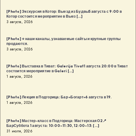
сообщества
в
[Photo] Экскурсия в Котор: Выезд из Будвы5 августа с 9:00 в
Котор состоится мероприятие в Выез […]
Будва:
3 августа, 2026
Kaffa
Kaffa8
[Photo] ⭐️ наши каналы, узнаваемые сайты и крупные группы
августа
продаются.
в
3 августа, 2026
18:00
в
[Photo] Выставка в Тиват: Galerija Tivat1 августа 20:00 в Тиват
Будва
состоится мероприятие в Galeri […]
1 августа, 2026
[…]
[Photo] Лекция в Подгорица: Бар «Богарт»6 августа в 19.
1 августа, 2026
[Photo] Мастер-класс в Подгорица: Мастерская О2📍
БарСуббота 1 августа: 10:00–11:30, 12:00–13: […]
31 июля, 2026