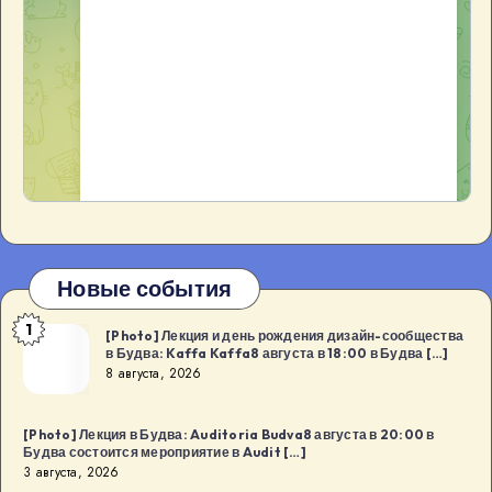
Новые события
1
[Photo]
[Photo] Лекция и день рождения дизайн-сообщества
в Будва: Kaffa Kaffa8 августа в 18:00 в Будва […]
Лекция
8 августа, 2026
и
день
[Photo] Лекция в Будва: Auditoria Budva8 августа в 20:00 в
рождения
Будва состоится мероприятие в Audit […]
дизайн-
3 августа, 2026