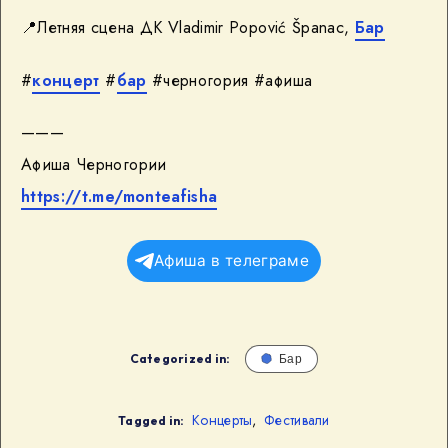
📍Летняя сцена ДК Vladimir Popović Španac,
Бар
#
концерт
#
бар
#черногория #афиша
———
Афиша Черногории
https://t.me/monteafisha
Афиша в телеграме
Categorized in:
Бар
Концерты
,
Фестивали
Tagged in: