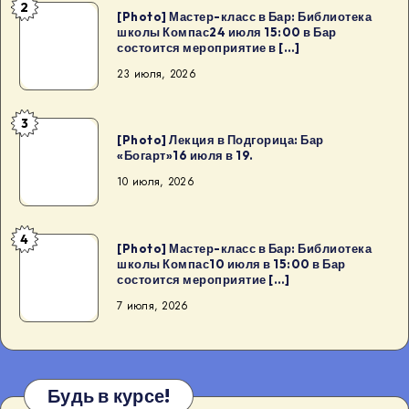
2
[Photo]
[Photo] Мастер-класс в Бар: Библиотека
школы Компас24 июля 15:00 в Бар
Мастер-
состоится мероприятие в […]
класс
23 июля, 2026
в
Бар:
3
Библиотека
[Photo]
[Photo] Лекция в Подгорица: Бар
школы
Лекция
«Богарт»16 июля в 19.
Компас24
в
10 июля, 2026
июля
Подгорица:
15:00
Бар
4
в
«Богарт»16
[Photo]
[Photo] Мастер-класс в Бар: Библиотека
Бар
школы Компас10 июля в 15:00 в Бар
июля
Мастер-
состоится мероприятие […]
состоится
в
класс
7 июля, 2026
мероприятие
19.
в
в
Бар:
[…]
Библиотека
школы
Будь в курсе!
Компас10