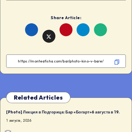
Share Article:
Share
Share
Share
Share
on
on
on
on
Facebook
Telegram
WhatsApp
Twitter
Related Articles
[Photo] Лекция в Подгорица: Бар «Богарт»6 августа в 19.
1 августа, 2026