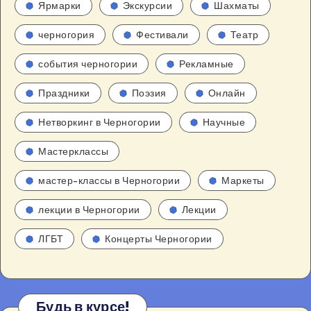
Ярмарки
Экскурсии
Шахматы
черногория
Фестивали
Театр
события черногории
Рекламные
Праздники
Поэзия
Онлайн
Нетворкинг в Черногории
Научные
Мастерклассы
мастер-классы в Черногории
Маркеты
лекции в Черногории
Лекции
ЛГБТ
Концерты Черногории
Будь в курсе!