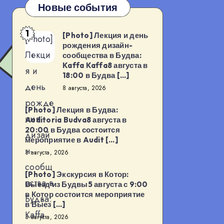
Новые события
1
[Photo] Лекция и день
[Photo]
рождения дизайн-
Лекци
сообщества в Будва:
Kaffa Kaffa8 августа в
я и
18:00 в Будва […]
день
8 августа, 2026
рожде
[Photo] Лекция в Будва:
ния
Auditoria Budva8 августа в
20:00 в Будва состоится
дизай
мероприятие в Audit […]
н-
3 августа, 2026
сообщ
[Photo] Экскурсия в Котор:
ества в
Выезд из Будвы5 августа с 9:00
в Котор состоится мероприятие
Будва:
в Выез […]
Kaffa
3 августа, 2026