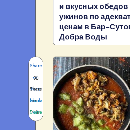
и вкусных обедов
ужинов по адекв
ценам в Бар–Суто
Добра Воды
Share
on
Share
Face
Share
book
on
Twitte
Share
on
Teleg
on
r