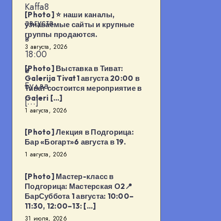
Kaffa8
[Photo] ⭐️ наши каналы,
августа
узнаваемые сайты и крупные
группы продаются.
в
3 августа, 2026
18:00
в
[Photo] Выставка в Тиват:
Galerija Tivat1 августа 20:00 в
Будва
Тиват состоится мероприятие в
Galeri […]
[…]
1 августа, 2026
[Photo] Лекция в Подгорица:
Бар «Богарт»6 августа в 19.
1 августа, 2026
[Photo] Мастер-класс в
Подгорица: Мастерская О2📍
БарСуббота 1 августа: 10:00–
11:30, 12:00–13: […]
31 июля, 2026