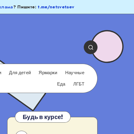
клама
? Пишите:
t.me/netsvetaev
и
Для детей
Ярмарки
Научные
Еда
ЛГБТ
Будь в курсе!