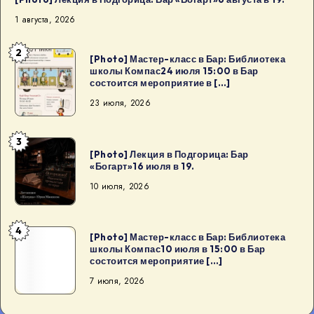
1 августа, 2026
2
[Photo]
[Photo] Мастер-класс в Бар: Библиотека
школы Компас24 июля 15:00 в Бар
Мастер-
состоится мероприятие в […]
класс
23 июля, 2026
в
Бар:
3
Библиотека
[Photo]
[Photo] Лекция в Подгорица: Бар
школы
Лекция
«Богарт»16 июля в 19.
Компас24
в
10 июля, 2026
июля
Подгорица:
15:00
Бар
4
в
«Богарт»16
[Photo]
[Photo] Мастер-класс в Бар: Библиотека
Бар
школы Компас10 июля в 15:00 в Бар
июля
Мастер-
состоится мероприятие […]
состоится
в
класс
7 июля, 2026
мероприятие
19.
в
в
Бар: