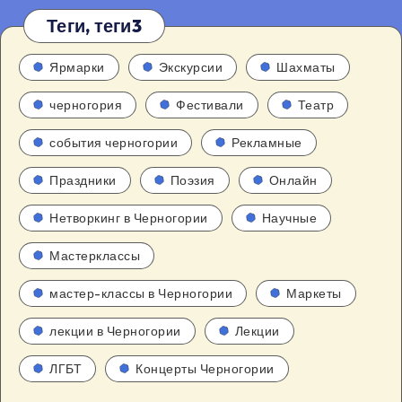
Теги, теги3
Ярмарки
Экскурсии
Шахматы
черногория
Фестивали
Театр
события черногории
Рекламные
Праздники
Поэзия
Онлайн
Нетворкинг в Черногории
Научные
Мастерклассы
мастер-классы в Черногории
Маркеты
лекции в Черногории
Лекции
ЛГБТ
Концерты Черногории