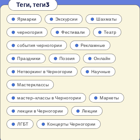
Теги, теги3
Ярмарки
Экскурсии
Шахматы
черногория
Фестивали
Театр
события черногории
Рекламные
Праздники
Поэзия
Онлайн
Нетворкинг в Черногории
Научные
Мастерклассы
мастер-классы в Черногории
Маркеты
лекции в Черногории
Лекции
ЛГБТ
Концерты Черногории