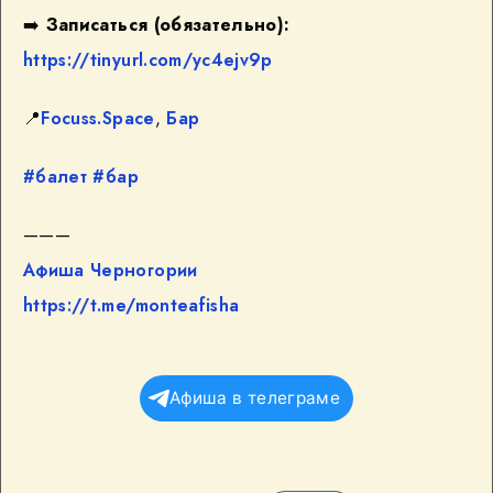
➡️
Записаться (обязательно):
https://tinyurl.com/yc4ejv9p
📍
Focuss.Space
,
Бар
#балет
#бар
———
Афиша Черногории
https://t.me/monteafisha
Афиша в телеграме