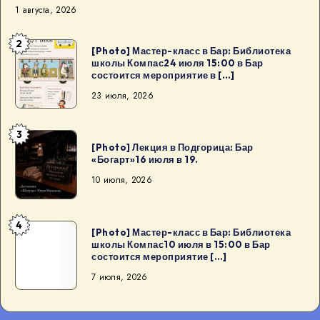
1 августа, 2026
2
[Photo]
[Photo] Мастер-класс в Бар: Библиотека
школы Компас24 июля 15:00 в Бар
Мастер-
состоится мероприятие в […]
класс
23 июля, 2026
в
Бар:
3
Библиотека
[Photo]
[Photo] Лекция в Подгорица: Бар
школы
Лекция
«Богарт»16 июля в 19.
Компас24
в
10 июля, 2026
июля
Подгорица:
15:00
Бар
4
в
«Богарт»16
[Photo]
[Photo] Мастер-класс в Бар: Библиотека
Бар
школы Компас10 июля в 15:00 в Бар
июля
Мастер-
состоится мероприятие […]
состоится
в
класс
7 июля, 2026
мероприятие
19.
в
в
Бар:
[…]
Библиотека