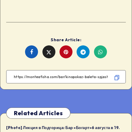
Share Article:
Share
Share
Share
Share
on
on
on
on
Facebook
Twitter
Telegram
WhatsApp
Related Articles
[Photo] Лекция в Подгорица: Бар «Богарт»6 августа в 19.