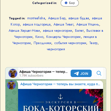
Categorized in:
Бар
monteafisha
,
Афиша Бар
,
афиша будва
,
афиша
Tagged in:
Котор
,
афиша подгорица
,
Афиша Тиват
,
Афиша Улцинь
,
Афиша Херцег-Нови
,
афиша черногории
,
Балет
,
Выставки в
Черногории
,
Кино
,
Концерты Черногории
,
лекции в
Черногории
,
Праздники
,
события черногории
,
Театр
,
черногория