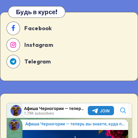
школы
Будь в курсе!
Компас10
июля
Facebook
в
15:00
Instagram
в
Бар
состоится
Telegram
мероприятие
[…]