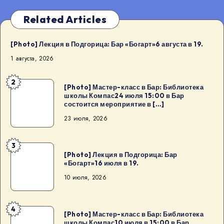
Related Articles
[Photo] Лекция в Подгорица: Бар «Богарт»6 августа в 19.
1 августа, 2026
2
[Photo]
[Photo] Мастер-класс в Бар: Библиотека
школы Компас24 июля 15:00 в Бар
Мастер-
состоится мероприятие в […]
класс
23 июля, 2026
в
Бар:
3
Библиотека
[Photo]
[Photo] Лекция в Подгорица: Бар
школы
Лекция
«Богарт»16 июля в 19.
Компас24
в
10 июля, 2026
июля
Подгорица:
15:00
Бар
4
в
«Богарт»16
[Photo]
[Photo] Мастер-класс в Бар: Библиотека
Бар
школы Компас10 июля в 15:00 в Бар
июля