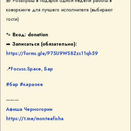
🎁
Розыгрыш в подарок одной недели работы в
коворкинге для лучшего исполнителя (выбирают
гости)
🐾
Вход: donation
➡️
Записаться (обязательно):
https://forms.gle/P75U9WS8Zzs11qh59
📍
Focuss.Space
,
Бар
#бар
#караоке
———
Афиша Черногории
https://t.me/monteafisha