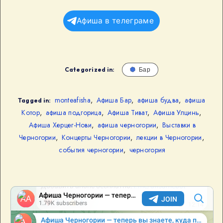
Афиша в телеграме
Categorized in:
Бар
monteafisha
,
Афиша Бар
,
афиша будва
,
афиша
Tagged in:
Котор
,
афиша подгорица
,
Афиша Тиват
,
Афиша Улцинь
,
Афиша Херцег-Нови
,
афиша черногории
,
Выставки в
Черногории
,
Концерты Черногории
,
лекции в Черногории
,
события черногории
,
черногория