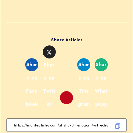
Share Article:
Shar
Shar
Shar
Shar
e on
e on
e on
e on
Face
Twitt
Tele
What
book
er
gram
sApp