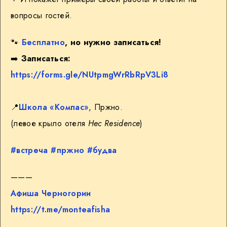
вопросы гостей.
🐾
Бесплатно
, но нужно записаться!
➡️
Записаться:
https://forms.gle/NUtpmgWrRbRpV3Li8
📍
Школа «Компас»
, Пржно.
(левое крыло отеля
Hec Residence
)
#встреча
#пржно
#будва
———
Афиша Черногории
https://t.me/monteafisha