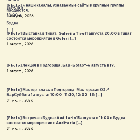
[Photo] ⭐️ наши каналы, узнаваемые сайты и крупные группы
августа в
продаются.
18:00 в
3 августа, 2026
Будва
[…]
[Photo] Выставка в Тиват: Galerija Tivat1 августа 20:00 в Тиват
состоится мероприятие в Galeri […]
1 августа, 2026
[Photo] Лекция в Подгорица: Бар «Богарт»6 августа в 19.
1 августа, 2026
[Photo] Мастер-класс в Подгорица: Мастерская О2📍
БарСуббота 1 августа: 10:00–11:30, 12:00–13: […]
31 июля, 2026
[Photo] Встреча в Будва: Auditoria15 августа в 11:00 в Будва
состоится мероприятие в Auditoria […]
31 июля, 2026