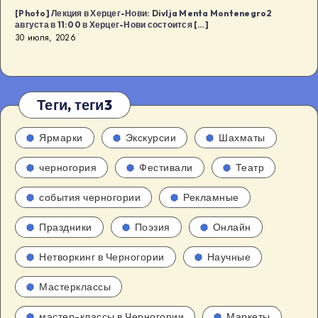
[Photo] Лекция в Херцег-Нови: Divlja Menta Montenegro2
августа в 11:00 в Херцег-Нови состоится […]
30 июля, 2026
Теги, теги3
Ярмарки
Экскурсии
Шахматы
черногория
Фестивали
Театр
события черногории
Рекламные
Праздники
Поэзия
Онлайн
Нетворкинг в Черногории
Научные
Мастерклассы
мастер-классы в Черногории
Маркеты