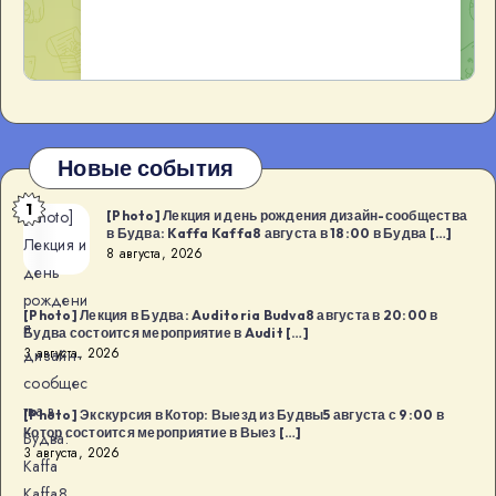
Новые события
1
[Photo]
[Photo] Лекция и день рождения дизайн-сообщества
в Будва: Kaffa Kaffa8 августа в 18:00 в Будва […]
Лекция и
8 августа, 2026
день
рождени
[Photo] Лекция в Будва: Auditoria Budva8 августа в 20:00 в
я
Будва состоится мероприятие в Audit […]
3 августа, 2026
дизайн-
сообщес
тва в
[Photo] Экскурсия в Котор: Выезд из Будвы5 августа с 9:00 в
Котор состоится мероприятие в Выез […]
Будва:
3 августа, 2026
Kaffa
Kaffa8