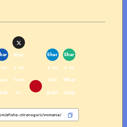
har
Shar
Shar
Shar
 on
e on
e on
e on
ace
Twitt
Tele
What
ook
er
gram
sApp