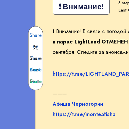
5 авг
❗️ Внимание!
Last
❗️ Внимание! В связи с погодой 
Share
в парке LightLand ОТМЕНЕН
on
сентября. Следите за анонсами
Share
Face
Share
book
on
https://t.me/LIGHTLAND_PA
Twitte
Share
on
Teleg
on
r
———
Афиша Черногории
What
ram
https://t.me/monteafisha
sApp