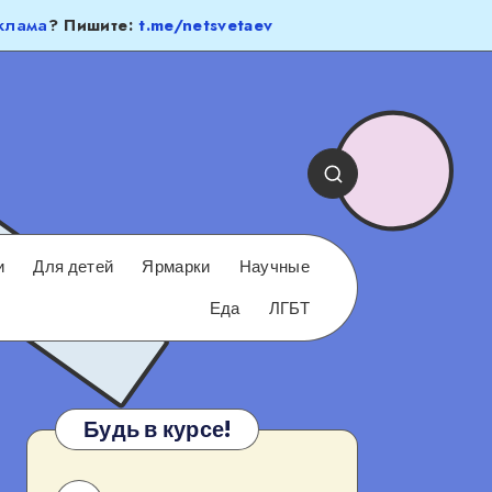
клама
? Пишите:
t.me/netsvetaev
и
Для детей
Ярмарки
Научные
Еда
ЛГБТ
Будь в курсе!