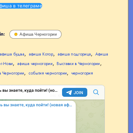
фиша в телеграме
in:
Афиша Черногории
,
,
,
афиша будва
афиша Котор
афиша подгорица
Афиша
,
,
,
г-Нови
афиша черногории
Выставки в Черногории
,
,
в Черногории
события черногории
черногория