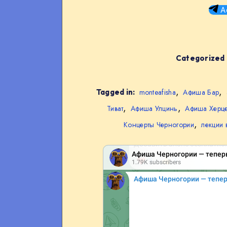
А
Categorized 
,
,
Tagged in:
monteafisha
Афиша Бар
,
,
Тиват
Афиша Улцинь
Афиша Херце
,
Концерты Черногории
лекции 