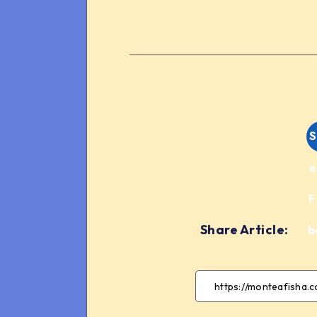
S
e
F
Share Article:
b