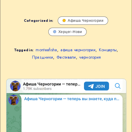
Categorized in:
Афиша Черногории
Херцег-Нови
monteafisha
,
афиша черногории
,
Концерты
,
Tagged in:
Праздники
,
Фестивали
,
черногория