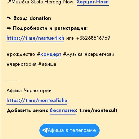
📍Muzička Škola Herceg Novi,
Херцег-Нови
🐾
Вход: donation
➡️
Подробности и регистрация:
https://t.me/nastuerlich
или +38268516769
#рождество #
концерт
#музыка #херцегнови
#черногория #афиша
———
Афиша Черногории
https://t.me/monteafisha
Добавить анонс
бесплатно
:
t.me/montecult
Афиша в телеграме