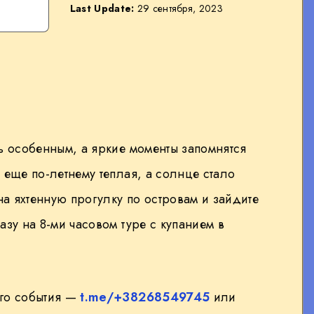
Last Update:
29 сентября, 2023
ь особенным, а яркие моменты запомнятся
 еще по-летнему теплая, а солнце стало
на яхтенную прогулку по островам и зайдите
азу на 8-ми часовом туре с купанием в
его события —
t.me/+38268549745
или