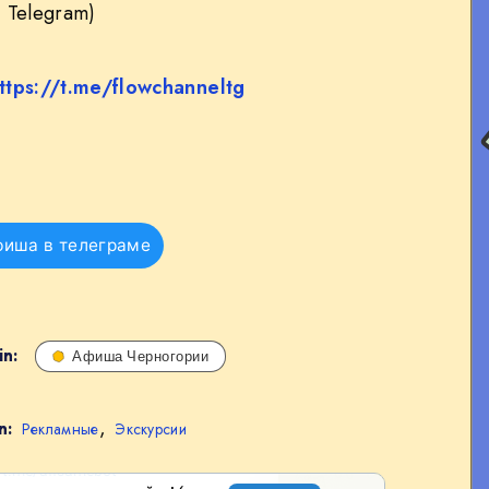
 Telegram)
ttps://t.me/flowchanneltg
фиша в телеграме
in:
Афиша Черногории
,
n:
Рекламные
Экскурсии