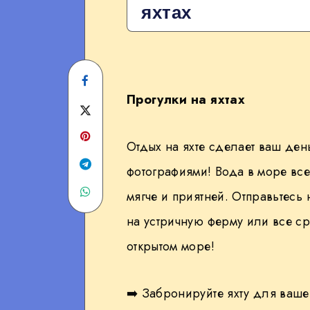
яхтах
Share
Прогулки на яхтах
on
Share
Facebook
on
Отдых на яхте сделает ваш ден
Twitter
Share
фотографиями! Вода в море все
Share
on
мягче и приятней. Отправьтесь 
on
Telegram
на устричную ферму или все ср
открытом море!
WhatsApp
➡️ Забронируйте яхту для ваш