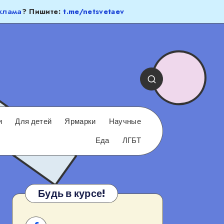
клама
? Пишите:
t.me/netsvetaev
и
Для детей
Ярмарки
Научные
Еда
ЛГБТ
Будь в курсе!