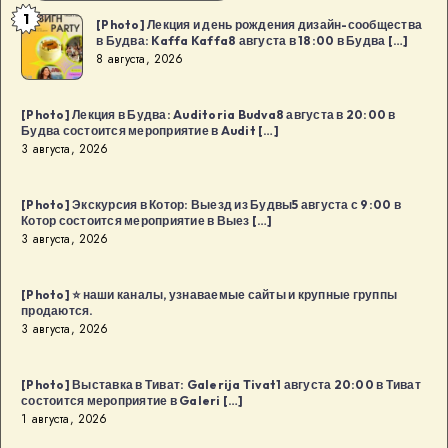
1
[Photo]
[Photo] Лекция и день рождения дизайн-сообщества
в Будва: Kaffa Kaffa8 августа в 18:00 в Будва […]
Лекция
8 августа, 2026
и
день
[Photo] Лекция в Будва: Auditoria Budva8 августа в 20:00 в
рождения
Будва состоится мероприятие в Audit […]
дизайн-
3 августа, 2026
сообщества
в
[Photo] Экскурсия в Котор: Выезд из Будвы5 августа с 9:00 в
Котор состоится мероприятие в Выез […]
Будва:
3 августа, 2026
Kaffa
Kaffa8
[Photo] ⭐️ наши каналы, узнаваемые сайты и крупные группы
августа
продаются.
в
3 августа, 2026
18:00
в
[Photo] Выставка в Тиват: Galerija Tivat1 августа 20:00 в Тиват
Будва
состоится мероприятие в Galeri […]
1 августа, 2026
[…]