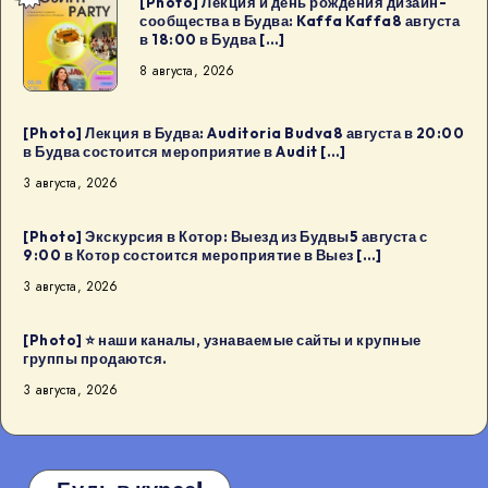
[Photo] Лекция и день рождения дизайн-
сообщества в Будва: Kaffa Kaffa8 августа
Лекция
в 18:00 в Будва […]
и
8 августа, 2026
день
рождения
дизайн-
[Photo] Лекция в Будва: Auditoria Budva8 августа в 20:00
в Будва состоится мероприятие в Audit […]
сообщества
3 августа, 2026
в
Будва:
[Photo] Экскурсия в Котор: Выезд из Будвы5 августа с
Kaffa
9:00 в Котор состоится мероприятие в Выез […]
Kaffa8
3 августа, 2026
августа
в
[Photo] ⭐️ наши каналы, узнаваемые сайты и крупные
18:00
группы продаются.
в
3 августа, 2026
Будва
[…]