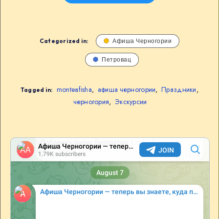
Categorized in:
Афиша Черногории
Петровац
monteafisha
,
афиша черногории
,
Праздники
,
Tagged in:
черногория
,
Экскурсии