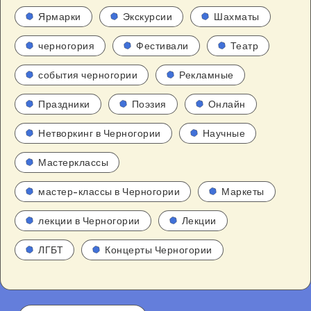
Ярмарки
Экскурсии
Шахматы
черногория
Фестивали
Театр
события черногории
Рекламные
Праздники
Поэзия
Онлайн
Нетворкинг в Черногории
Научные
Мастерклассы
мастер-классы в Черногории
Маркеты
лекции в Черногории
Лекции
ЛГБТ
Концерты Черногории