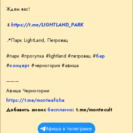
Ждем вас!
🌷
https://t.me/LIGHTLAND_PARK
📍
Парк LightLand, Петровац
#парк #прогулка #lightland #петровац #
бар
#
концерт
#черногория #афиша
———
Афиша Черногории
https://t.me/monteafisha
Добавить анонс
бесплатно
:
t.me/montecult
Афиша в телеграме