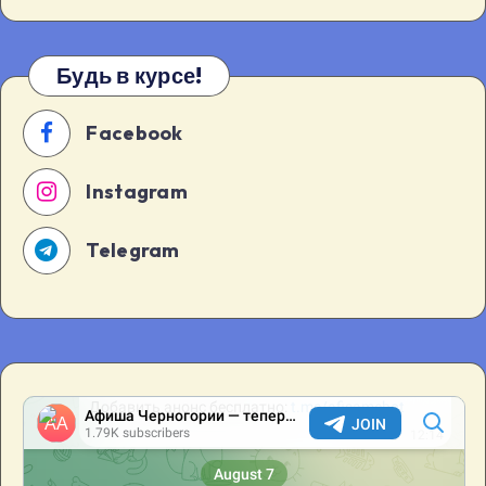
[…]
Будь в курсе!
Facebook
Instagram
Telegram