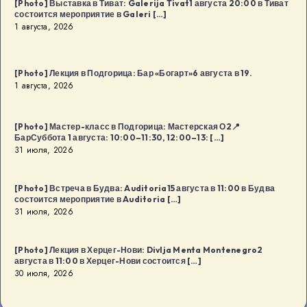
[Photo] Выставка в Тиват: Galerija Tivat1 августа 20:00 в Тиват
Будва
состоится мероприятие в Galeri […]
1 августа, 2026
[…]
[Photo] Лекция в Подгорица: Бар «Богарт»6 августа в 19.
1 августа, 2026
[Photo] Мастер-класс в Подгорица: Мастерская О2📍
БарСуббота 1 августа: 10:00–11:30, 12:00–13: […]
31 июля, 2026
[Photo] Встреча в Будва: Auditoria15 августа в 11:00 в Будва
состоится мероприятие в Auditoria […]
31 июля, 2026
[Photo] Лекция в Херцег-Нови: Divlja Menta Montenegro2
августа в 11:00 в Херцег-Нови состоится […]
30 июля, 2026