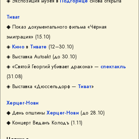
◈ Экспозиция музея в
Подгорице
снова открыта
Тиват
◈
Показ документального фильма «Чёрная
эмиграция»
(15.10)
◈
Кино
в
Тивате
(12–30.10)
◈ Выставка Autoakt (до 30.10)
◈ «Святой Георгий убивает дракона» —
спектакль
(31.08)
◈ Выставка «Дюссельдорф —
Тиват
»
Херцег-Нови
◈
День општины
Херцег-Нови
(до 28.10)
◈
Концерт Веданъ Колодъ
(1.11)