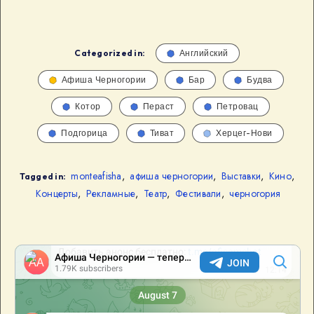
Categorized in:
Английский
Афиша Черногории
Бар
Будва
Котор
Пераст
Петровац
Подгорица
Тиват
Херцег-Нови
monteafisha
,
афиша черногории
,
Выставки
,
Кино
,
Tagged in:
Концерты
,
Рекламные
,
Театр
,
Фестивали
,
черногория