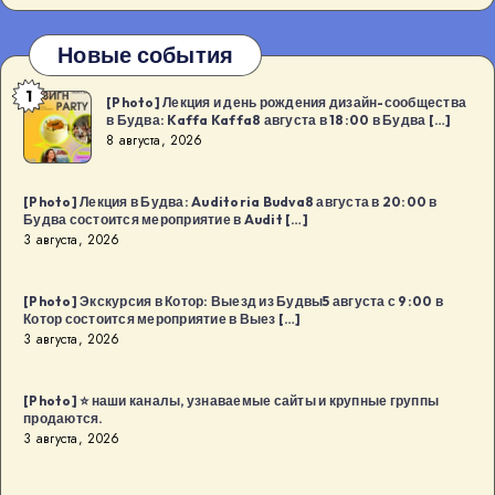
Новые события
1
[Photo]
[Photo] Лекция и день рождения дизайн-сообщества
в Будва: Kaffa Kaffa8 августа в 18:00 в Будва […]
Лекция
8 августа, 2026
и
день
[Photo] Лекция в Будва: Auditoria Budva8 августа в 20:00 в
рождения
Будва состоится мероприятие в Audit […]
дизайн-
3 августа, 2026
сообщества
в
[Photo] Экскурсия в Котор: Выезд из Будвы5 августа с 9:00 в
Котор состоится мероприятие в Выез […]
Будва:
3 августа, 2026
Kaffa
Kaffa8
[Photo] ⭐️ наши каналы, узнаваемые сайты и крупные группы
августа
продаются.
в
3 августа, 2026
18:00
в