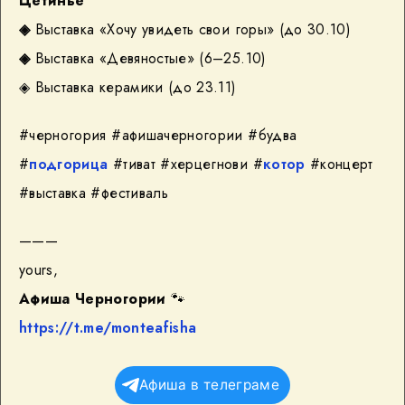
Цетинье
◈
Выставка «Хочу увидеть свои горы»
(до 30.10)
◈
Выставка «Девяностые»
(6–25.10)
◈ Выставка керамики (до 23.11)
#черногория #афишачерногории #будва
#
подгорица
#тиват #херцегнови #
котор
#концерт
#выставка #фестиваль
———
yours,
Афиша Черногории
🐾
https://t.me/monteafisha
Афиша в телеграме