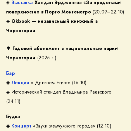
◈
Выставка
Хандан Эрдженгиз «За пределами
поверхности» в Порто Монтенегро
(20.09–22.10)
◈
Okbook — независимый книжный в
Черногории
🌳
Годовой абонемент в национальные парки
Черногории
(2025 г.)
Бар
◈
Лекция
о Древнем Египте
(16.10)
◈ Исторический стендап Владимира Раевского
(24.11)
Будва
◈
Концерт
«Звуки жемчужного города»
(12.10)