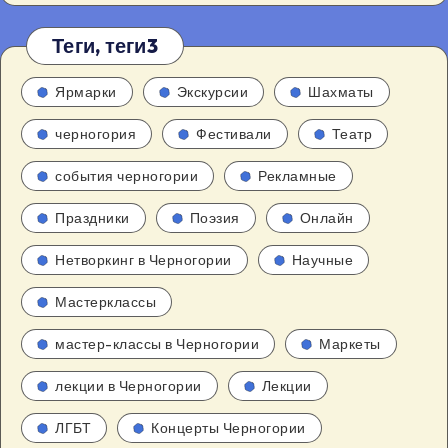
Теги, теги3
Ярмарки
Экскурсии
Шахматы
черногория
Фестивали
Театр
события черногории
Рекламные
Праздники
Поэзия
Онлайн
Нетворкинг в Черногории
Научные
Мастерклассы
мастер-классы в Черногории
Маркеты
лекции в Черногории
Лекции
ЛГБТ
Концерты Черногории