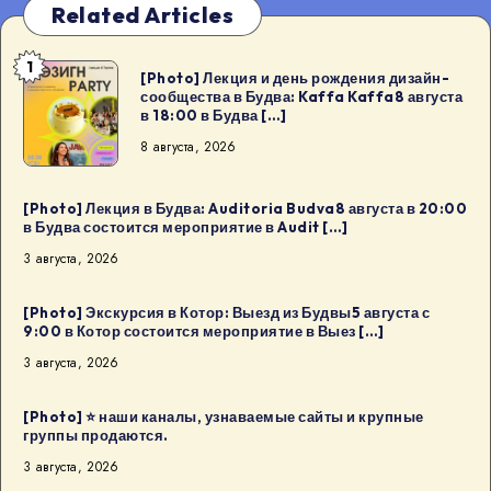
Related Articles
1
[Photo]
[Photo] Лекция и день рождения дизайн-
сообщества в Будва: Kaffa Kaffa8 августа
Лекция
в 18:00 в Будва […]
и
8 августа, 2026
день
рождения
дизайн-
[Photo] Лекция в Будва: Auditoria Budva8 августа в 20:00
в Будва состоится мероприятие в Audit […]
сообщества
3 августа, 2026
в
Будва:
[Photo] Экскурсия в Котор: Выезд из Будвы5 августа с
Kaffa
9:00 в Котор состоится мероприятие в Выез […]
Kaffa8
3 августа, 2026
августа
в
[Photo] ⭐️ наши каналы, узнаваемые сайты и крупные
18:00
группы продаются.
в
3 августа, 2026
Будва