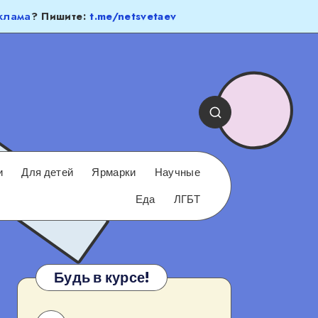
клама
? Пишите:
t.me/netsvetaev
и
Для детей
Ярмарки
Научные
Еда
ЛГБТ
Будь в курсе!