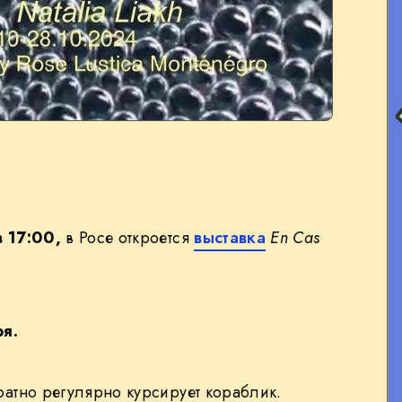
 17:00,
в Росе откроется
выставка
En Cas
ря.
ратно регулярно курсирует кораблик.