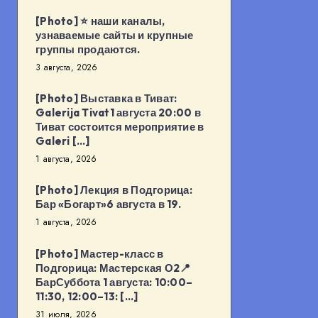
в
[Photo] ⭐️ наши каналы,
18:00
узнаваемые сайты и крупные
группы продаются.
в
3 августа, 2026
Будва
[…]
[Photo] Выставка в Тиват:
Galerija Tivat1 августа 20:00 в
Тиват состоится мероприятие в
Galeri […]
1 августа, 2026
[Photo] Лекция в Подгорица:
Бар «Богарт»6 августа в 19.
1 августа, 2026
[Photo] Мастер-класс в
Подгорица: Мастерская О2📍
БарСуббота 1 августа: 10:00–
11:30, 12:00–13: […]
31 июля, 2026