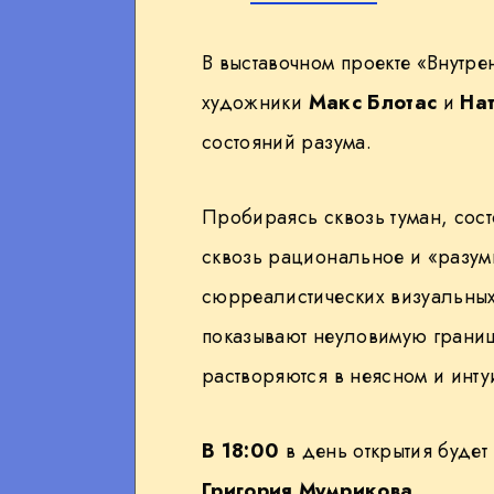
В выставочном проекте «Внутр
художники
Макс Блотас
и
На
состояний разума.
Пробираясь сквозь туман, сос
сквозь рациональное и «разум
сюрреалистических визуальных
показывают неуловимую границ
растворяются в неясном и инт
В 18:00
в день открытия буде
Григория Мумрикова
.