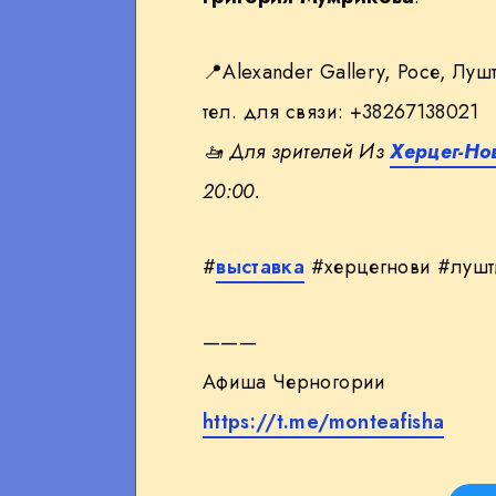
📍Alexander Gallery, Росе, Луш
тел. для связи: +38267138021
🚤
Для зрителей Из
Херцег-Но
20:00.
#
выставка
#херцегнови #лушт
———
Афиша Черногории
https://t.me/monteafisha