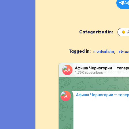
А
Categorized in:
,
Tagged in:
monteafisha
афиша