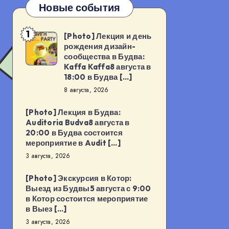
Новые события
1
[Photo] Лекция и день
[Photo]
рождения дизайн-
Лекция
сообщества в Будва:
Kaffa Kaffa8 августа в
и
18:00 в Будва […]
день
8 августа, 2026
рождения
[Photo] Лекция в Будва:
дизайн-
Auditoria Budva8 августа в
20:00 в Будва состоится
сообщества
мероприятие в Audit […]
в
3 августа, 2026
Будва:
[Photo] Экскурсия в Котор:
Kaffa
Выезд из Будвы5 августа с 9:00
в Котор состоится мероприятие
Kaffa8
в Выез […]
августа
3 августа, 2026