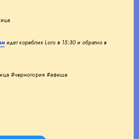
тица
ви
идет кораблик Loro в 15:30 и обратно в
ица #черногория #афиша