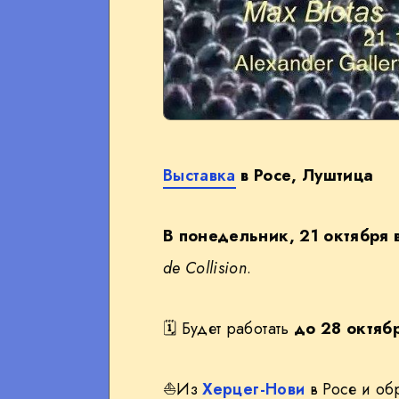
Выставка
в Росе, Луштица
В понедельник, 21 октября в
de Collision
.
🗓 Будет работать
до 28 октяб
⛵Из
Херцег-Нови
в Росе и об