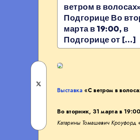
ветром в волосах»
Подгорице Во втор
марта в 19:00, в
Подгорице от […]
Share
on
Share
Выставка
«С ветром в волоса
Facebook
on
Share
Twitter
Во вторник, 31 марта в 19:0
on
Share
Катарины Томашевич Кроуфорд
«
Telegram
on