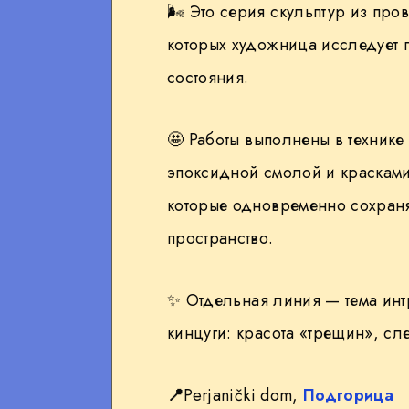
🌬 Это серия скульптур из про
WhatsApp
которых художница исследует 
состояния.
🤩
Работы выполнены в технике
эпоксидной смолой и краскам
которые одновременно сохраня
пространство.
✨
Отдельная линия — тема инт
кинцуги: красота «трещин», сл
📍
Perjanički dom,
Подгорица