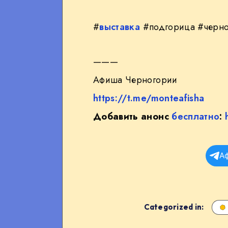
#
выставка
#подгорица #черно
———
Афиша Черногории
https://t.me/monteafisha
Добавить анонс
бесплатно
:
А
Categorized in: