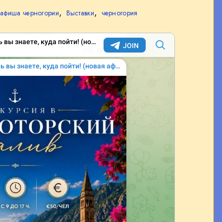
,
,
афиша черногории
Выставки
черногория