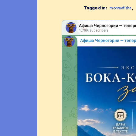
,
Tagged in:
monteafisha