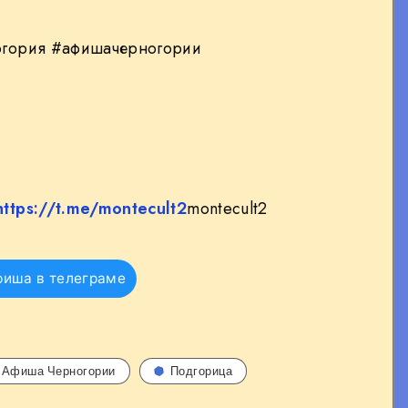
гория #афишачерногории
https://t.me/montecult2
montecult2
фиша в телеграме
Афиша Черногории
Подгорица