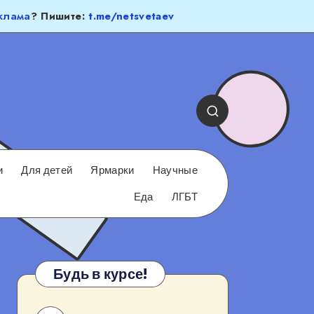
клама
? Пишите:
t.me/netsvetaev
и
Для детей
Ярмарки
Научные
Еда
ЛГБТ
Будь в курсе!