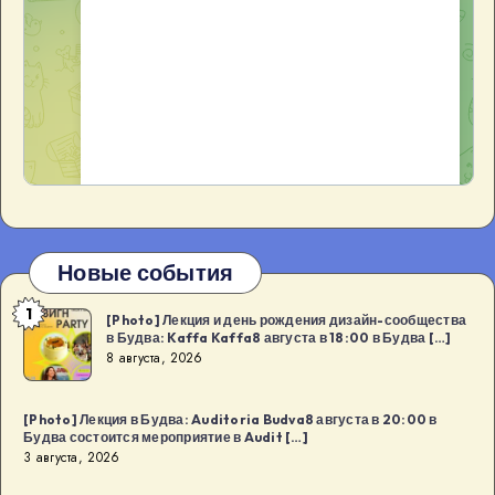
Новые события
1
[Photo]
[Photo] Лекция и день рождения дизайн-сообщества
в Будва: Kaffa Kaffa8 августа в 18:00 в Будва […]
Лекция
8 августа, 2026
и
день
[Photo] Лекция в Будва: Auditoria Budva8 августа в 20:00 в
рождения
Будва состоится мероприятие в Audit […]
дизайн-
3 августа, 2026
сообщества