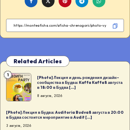
Share
Share
Share
Share
on
on
on
on
Facebook
Twitter
Telegram
WhatsApp
Related Articles
1
[Photo]
[Photo] Лекция и день рождения дизайн-
сообщества в Будва: Kaffa Kaffa8 августа
Лекция
в 18:00 в Будва […]
и
8 августа, 2026
день
рождения
дизайн-
[Photo] Лекция в Будва: Auditoria Budva8 августа в 20:00
в Будва состоится мероприятие в Audit […]
сообщества
3 августа, 2026
в