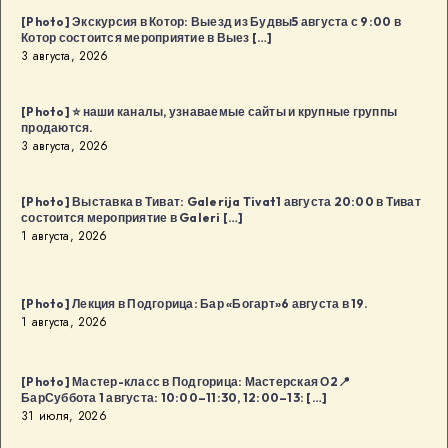
в
[Photo] Экскурсия в Котор: Выезд из Будвы5 августа с 9:00 в
Котор состоится мероприятие в Выез […]
Будва:
3 августа, 2026
Kaffa
Kaffa8
[Photo] ⭐️ наши каналы, узнаваемые сайты и крупные группы
августа
продаются.
в
3 августа, 2026
18:00
в
[Photo] Выставка в Тиват: Galerija Tivat1 августа 20:00 в Тиват
Будва
состоится мероприятие в Galeri […]
1 августа, 2026
[…]
[Photo] Лекция в Подгорица: Бар «Богарт»6 августа в 19.
1 августа, 2026
[Photo] Мастер-класс в Подгорица: Мастерская О2📍
БарСуббота 1 августа: 10:00–11:30, 12:00–13: […]
31 июля, 2026