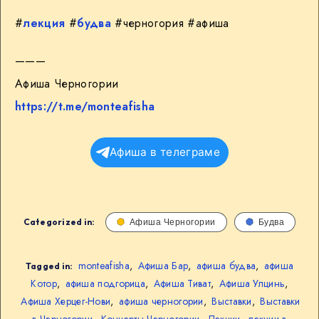
#
лекция
#
будва
#черногория #афиша
———
Афиша Черногории
https://t.me/monteafisha
Афиша в телеграме
Categorized in:
Афиша Черногории
Будва
monteafisha
,
Афиша Бар
,
афиша будва
,
афиша
Tagged in:
Котор
,
афиша подгорица
,
Афиша Тиват
,
Афиша Улцинь
,
Афиша Херцег-Нови
,
афиша черногории
,
Выставки
,
Выставки
в Черногории
,
Концерты Черногории
,
Лекции
,
лекции в