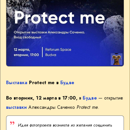
Выставка
Protect me в
Будве
Во вторник, 12 марта в 17:00,
в
Будве
— открытие
выставки
Александры Саченко
Protect me
.
Идея фотопроекта возникла из желания соединить