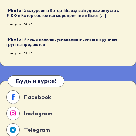
Будва:
[Photo] Экскурсия в Котор: Выезд из Будвы5 августа с
Kaffa
9:00 в Котор состоится мероприятие в Выез […]
Kaffa8
3 августа, 2026
августа
в
[Photo] ⭐️ наши каналы, узнаваемые сайты и крупные
18:00
группы продаются.
в
3 августа, 2026
Будва
[…]
Будь в курсе!
Facebook
Instagram
Telegram