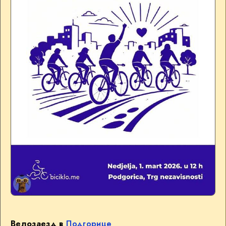
Велозаезд в
Подгорице