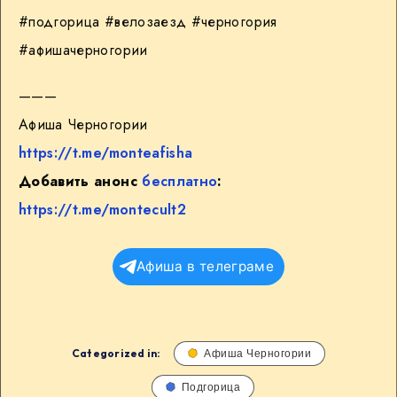
#подгорица #велозаезд #черногория
#афишачерногории
———
Афиша Черногории
https://t.me/monteafisha
Добавить анонс
бесплатно
:
https://t.me/montecult2
Афиша в телеграме
Categorized in:
Афиша Черногории
Подгорица