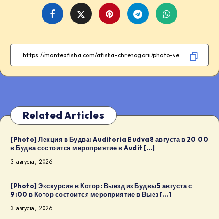
Share
Share
Share
Share
on
on
on
on
Facebook
Twitter
Telegram
WhatsApp
Related Articles
[Photo] Лекция в Будва: Auditoria Budva8 августа в 20:00
в Будва состоится мероприятие в Audit […]
3 августа, 2026
[Photo] Экскурсия в Котор: Выезд из Будвы5 августа с
9:00 в Котор состоится мероприятие в Выез […]
3 августа, 2026