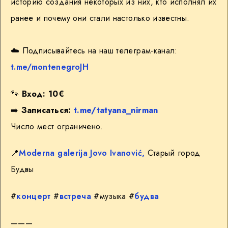
историю создания некоторых из них, кто исполнял их
ранее и почему они стали настолько известны.
☁️ Подписывайтесь на наш телеграм-канал:
t.me/montenegroJH
🐾
Вход: 10€
➡️
Записаться:
t.me/tatyana_nirman
Число мест ограничено.
📍
Moderna galerija Jovo Ivanović,
Старый город
Будвы
#
концерт
#
встреча
#музыка #
будва
———