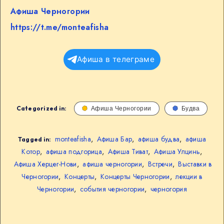
Афиша Черногории
https://t.me/monteafisha
Афиша в телеграме
Categorized in:
Афиша Черногории
Будва
monteafisha
,
Афиша Бар
,
афиша будва
,
афиша
Tagged in:
Котор
,
афиша подгорица
,
Афиша Тиват
,
Афиша Улцинь
,
Афиша Херцег-Нови
,
афиша черногории
,
Встречи
,
Выставки в
Черногории
,
Концерты
,
Концерты Черногории
,
лекции в
Черногории
,
события черногории
,
черногория