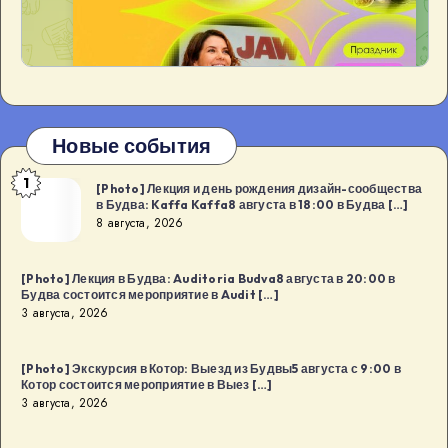
Новые события
1
[Photo]
[Photo] Лекция и день рождения дизайн-сообщества
в Будва: Kaffa Kaffa8 августа в 18:00 в Будва […]
Лекция
8 августа, 2026
и
день
[Photo] Лекция в Будва: Auditoria Budva8 августа в 20:00 в
рождения
Будва состоится мероприятие в Audit […]
дизайн-
3 августа, 2026
сообщества
в
[Photo] Экскурсия в Котор: Выезд из Будвы5 августа с 9:00 в
Котор состоится мероприятие в Выез […]
Будва:
3 августа, 2026
Kaffa
Kaffa8