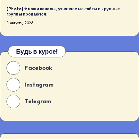
в
[Photo] ⭐️ наши каналы, узнаваемые сайты и крупные
18:00
группы продаются.
в
3 августа, 2026
Будва
[…]
Будь в курсе!
Facebook
Instagram
Telegram