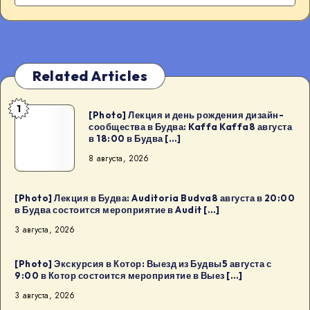
Related Articles
1
[Photo]
[Photo] Лекция и день рождения дизайн-
сообщества в Будва: Kaffa Kaffa8 августа
Лекция
в 18:00 в Будва […]
и
8 августа, 2026
день
рождения
дизайн-
[Photo] Лекция в Будва: Auditoria Budva8 августа в 20:00
в Будва состоится мероприятие в Audit […]
сообщества
3 августа, 2026
в
Будва:
[Photo] Экскурсия в Котор: Выезд из Будвы5 августа с
Kaffa
9:00 в Котор состоится мероприятие в Выез […]
Kaffa8
3 августа, 2026
августа