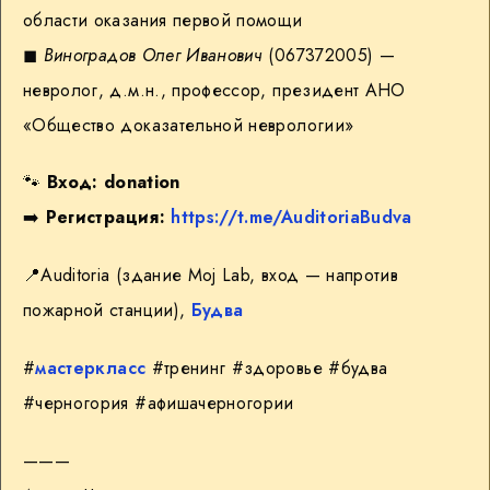
области оказания первой помощи
◼︎
Виноградов Олег Иванович
(067372005) —
невролог, д.м.н., профессор, президент АНО
«Общество доказательной неврологии»
🐾
Вход: donation
➡️
Регистрация:
https://t.me/AuditoriaBudva
📍
Auditoria (здание Moj Lab, вход — напротив
пожарной станции),
Будва
#
мастеркласс
#тренинг #здоровье #будва
#черногория #афишачерногории
———