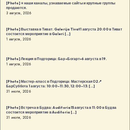
[Photo] ⭐️ наши каналы, узнаваемые сайты и крупные группы
августа
продаются.
в
3 августа, 2026
18:00
в
[Photo] Выставка в Тиват: Galerija Tivat1 августа 20:00 в Тиват
Будва
состоится мероприятие в Galeri […]
1 августа, 2026
[…]
[Photo] Лекция в Подгорица: Бар «Богарт»6 августа в 19.
1 августа, 2026
[Photo] Мастер-класс в Подгорица: Мастерская О2📍
БарСуббота 1 августа: 10:00–11:30, 12:00–13: […]
31 июля, 2026
[Photo] Встреча в Будва: Auditoria15 августа в 11:00 в Будва
состоится мероприятие в Auditoria […]
31 июля, 2026