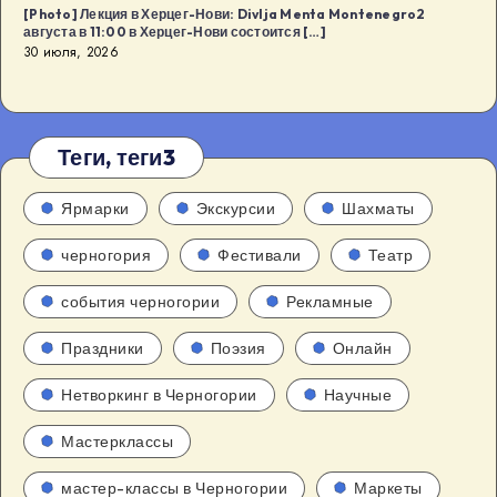
[Photo] Лекция в Херцег-Нови: Divlja Menta Montenegro2
августа в 11:00 в Херцег-Нови состоится […]
30 июля, 2026
Теги, теги3
Ярмарки
Экскурсии
Шахматы
черногория
Фестивали
Театр
события черногории
Рекламные
Праздники
Поэзия
Онлайн
Нетворкинг в Черногории
Научные
Мастерклассы
мастер-классы в Черногории
Маркеты