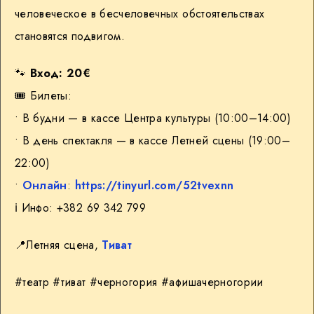
человеческое в бесчеловечных обстоятельствах
становятся подвигом.
🐾
Вход: 20€
🎟 Билеты:
• В будни — в кассе Центра культуры (10:00–14:00)
• В день спектакля — в кассе Летней сцены (19:00–
22:00)
•
Онлайн
:
https://tinyurl.com/52tvexnn
ℹ️ Инфо: +382 69 342 799
📍
Летняя сцена,
Тиват
#театр #тиват #черногория #афишачерногории