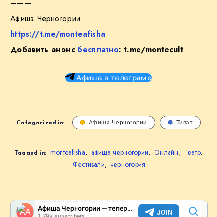
———
Афиша Черногории
https://t.me/monteafisha
Добавить анонс
бесплатно
:
t.me/montecult
Афиша в телеграме
Categorized in:
Афиша Черногории
Тиват
monteafisha
,
афиша черногории
,
Онлайн
,
Театр
,
Tagged in:
Фестивали
,
черногория