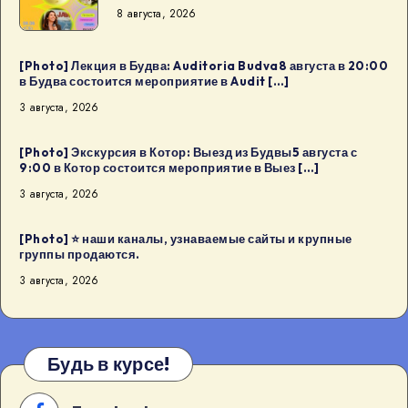
8 августа, 2026
день
рождения
дизайн-
[Photo] Лекция в Будва: Auditoria Budva8 августа в 20:00
в Будва состоится мероприятие в Audit […]
сообщества
3 августа, 2026
в
Будва:
[Photo] Экскурсия в Котор: Выезд из Будвы5 августа с
Kaffa
9:00 в Котор состоится мероприятие в Выез […]
Kaffa8
3 августа, 2026
августа
в
[Photo] ⭐️ наши каналы, узнаваемые сайты и крупные
18:00
группы продаются.
в
3 августа, 2026
Будва
[…]
Будь в курсе!