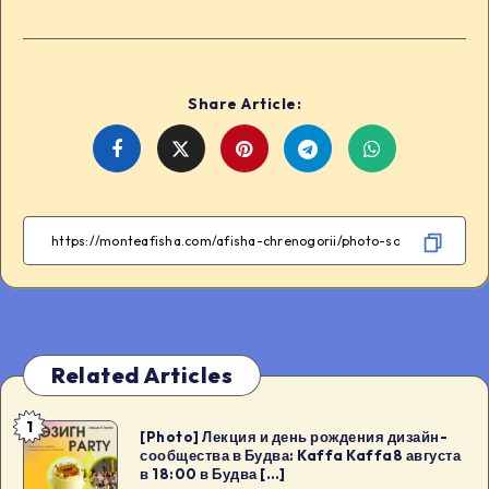
Share Article:
Share
Share
Share
Share
on
on
on
on
Facebook
Twitter
Telegram
WhatsApp
Related Articles
1
[Photo]
[Photo] Лекция и день рождения дизайн-
сообщества в Будва: Kaffa Kaffa8 августа
Лекция
в 18:00 в Будва […]
и