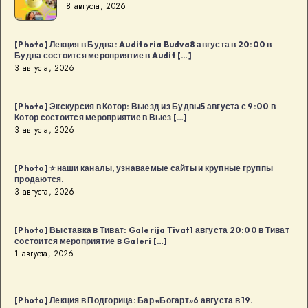
8 августа, 2026
и
день
[Photo] Лекция в Будва: Auditoria Budva8 августа в 20:00 в
рождения
Будва состоится мероприятие в Audit […]
дизайн-
3 августа, 2026
сообщества
в
[Photo] Экскурсия в Котор: Выезд из Будвы5 августа с 9:00 в
Котор состоится мероприятие в Выез […]
Будва:
3 августа, 2026
Kaffa
Kaffa8
[Photo] ⭐️ наши каналы, узнаваемые сайты и крупные группы
августа
продаются.
в
3 августа, 2026
18:00
в
[Photo] Выставка в Тиват: Galerija Tivat1 августа 20:00 в Тиват
Будва
состоится мероприятие в Galeri […]
1 августа, 2026
[…]
[Photo] Лекция в Подгорица: Бар «Богарт»6 августа в 19.