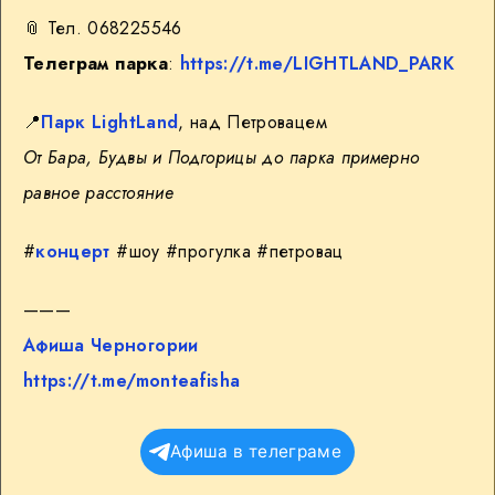
📎 Тел. 068225546
Телеграм
парка
:
https://t.me/LIGHTLAND_PARK
📍
Парк LightLand
, над Петровацем
От Бара, Будвы и Подгорицы до парка примерно
равное расстояние
#
концерт
#шоу #прогулка #петровац
———
Афиша Черногории
https://t.me/monteafisha
Афиша в телеграме