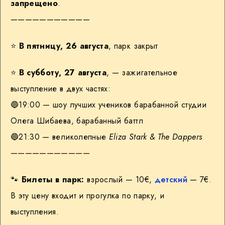
запрещено
.
———————————
⭐️
В пятницу, 26 августа
, парк закрыт
⭐️
В субботу, 27 августа
, — зажигательное
выступление в двух частях:
🔵19:00 — шоу лучших учеников барабанной студии
Олега Шибаева, барабанный баттл
🔵21:30 — великолепные
Eliza Stark
&
The Dappers
———————————
🐾
Билеты в парк:
взрослый — 10€,
детский
— 7€.
В эту цену входит и прогулка по парку, и
выступления.