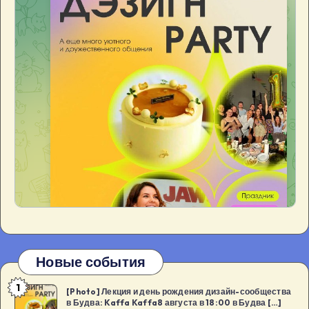
Новые события
1
[Photo]
[Photo] Лекция и день рождения дизайн-сообщества
в Будва: Kaffa Kaffa8 августа в 18:00 в Будва […]
Лекция