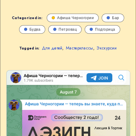
Categorized in:
Афиша Черногории
Бар
Будва
Петровац
Подгорица
Для детей
,
Мастерклассы
,
Экскурсии
Tagged in: