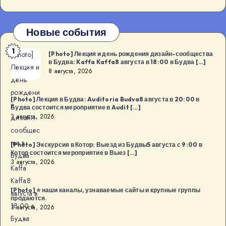
Новые события
1
[Photo]
[Photo] Лекция и день рождения дизайн-сообщества
в Будва: Kaffa Kaffa8 августа в 18:00 в Будва […]
Лекция и
8 августа, 2026
день
рождени
[Photo] Лекция в Будва: Auditoria Budva8 августа в 20:00 в
я
Будва состоится мероприятие в Audit […]
3 августа, 2026
дизайн-
сообщес
тва в
[Photo] Экскурсия в Котор: Выезд из Будвы5 августа с 9:00 в
Котор состоится мероприятие в Выез […]
Будва:
3 августа, 2026
Kaffa
Kaffa8
[Photo] ⭐️ наши каналы, узнаваемые сайты и крупные группы
августа в
продаются.
18:00 в
3 августа, 2026
Будва