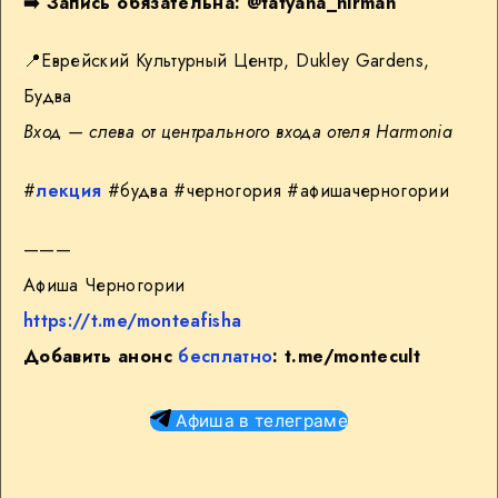
➡️
Запись обязательна:
@tatyana_nirman
📍
Еврейский Культурный Центр, Dukley Gardens,
Будва
Вход — слева от центрального входа отеля Harmonia
#
лекция
#будва #черногория #афишачерногории
———
Афиша Черногории
https://t.me/monteafisha
Добавить анонс
бесплатно
:
t.me/montecult
Афиша в телеграме