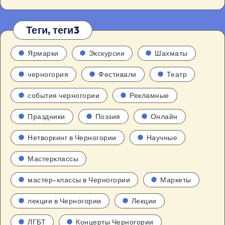
Теги, теги3
Ярмарки
Экскурсии
Шахматы
черногория
Фестивали
Театр
события черногории
Рекламные
Праздники
Поэзия
Онлайн
Нетворкинг в Черногории
Научные
Мастерклассы
мастер-классы в Черногории
Маркеты
лекции в Черногории
Лекции
ЛГБТ
Концерты Черногории