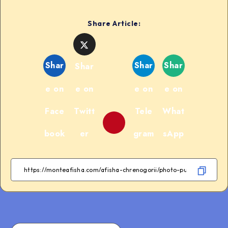
Share Article:
Shar
Shar
Shar
Shar
e on
e on
e on
e on
Face
Twitt
Tele
What
book
er
gram
sApp