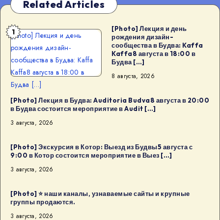
Related Articles
[Photo] Лекция и день
1
[Photo] Лекция и день
рождения дизайн-
сообщества в Будва: Kaffa
рождения дизайн-
Kaffa8 августа в 18:00 в
сообщества в Будва: Kaffa
Будва […]
Kaffa8 августа в 18:00 в
8 августа, 2026
Будва […]
[Photo] Лекция в Будва: Auditoria Budva8 августа в 20:00
в Будва состоится мероприятие в Audit […]
3 августа, 2026
[Photo] Экскурсия в Котор: Выезд из Будвы5 августа с
9:00 в Котор состоится мероприятие в Выез […]
3 августа, 2026
[Photo] ⭐️ наши каналы, узнаваемые сайты и крупные
группы продаются.
3 августа, 2026