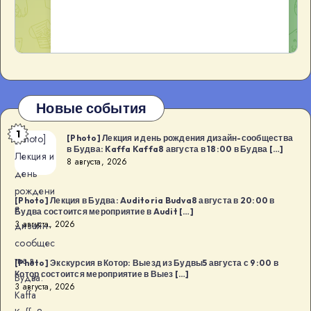
Новые события
1
[Photo]
[Photo] Лекция и день рождения дизайн-сообщества
в Будва: Kaffa Kaffa8 августа в 18:00 в Будва […]
Лекция и
8 августа, 2026
день
рождени
[Photo] Лекция в Будва: Auditoria Budva8 августа в 20:00 в
я
Будва состоится мероприятие в Audit […]
3 августа, 2026
дизайн-
сообщес
тва в
[Photo] Экскурсия в Котор: Выезд из Будвы5 августа с 9:00 в
Котор состоится мероприятие в Выез […]
Будва:
3 августа, 2026
Kaffa