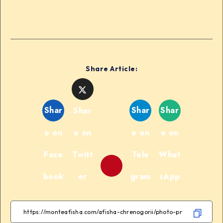
Share Article:
Shar
Shar
Shar
Shar
e on
e on
e on
e on
Face
Twitt
Tele
What
book
er
gram
sApp