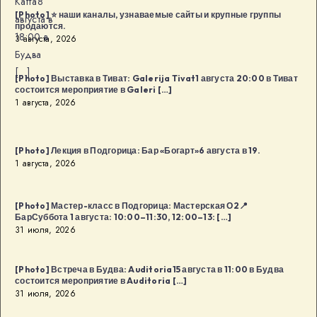
Kaffa8
[Photo] ⭐️ наши каналы, узнаваемые сайты и крупные группы
августа в
продаются.
18:00 в
3 августа, 2026
Будва
[…]
[Photo] Выставка в Тиват: Galerija Tivat1 августа 20:00 в Тиват
состоится мероприятие в Galeri […]
1 августа, 2026
[Photo] Лекция в Подгорица: Бар «Богарт»6 августа в 19.
1 августа, 2026
[Photo] Мастер-класс в Подгорица: Мастерская О2📍
БарСуббота 1 августа: 10:00–11:30, 12:00–13: […]
31 июля, 2026
[Photo] Встреча в Будва: Auditoria15 августа в 11:00 в Будва
состоится мероприятие в Auditoria […]
31 июля, 2026