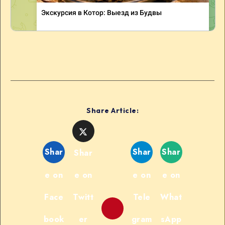
Share Article:
Shar
Shar
Shar
Shar
e on
e on
e on
e on
Face
Twitt
Tele
What
book
er
gram
sApp