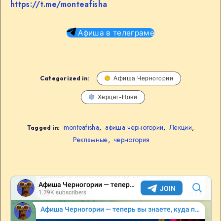
https://t.me/monteafisha
Афиша в телеграме
Categorized in:
Афиша Черногории
Херцег-Нови
monteafisha
,
афиша черногории
,
Лекции
,
Tagged in:
Рекламные
,
черногория