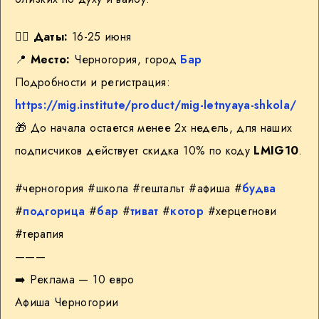
✍🏻
Даты:
16-25 июня
📍
Место:
Черногория, город
Бар
Подробности и регистрация:
https://mig.institute/product/mig-letnyaya-shkola/
🎁 До начала остается менее 2х недель, для наших
подписчиков действует скидка 10% по коду
LMIG10
.
#черногория #школа #гештальт #афиша #
будва
#
подгорица
#
бар
#
тиват
#
котор
#херцегнови
#терапия
———
➡️ Реклама — 10 евро
Афиша Черногории