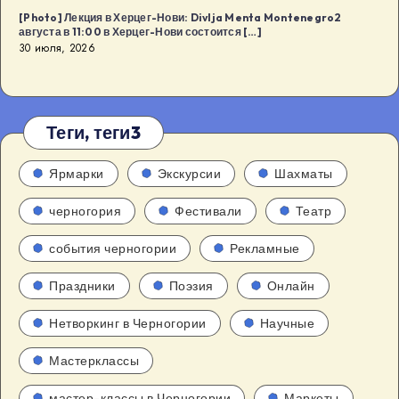
[Photo] Лекция в Херцег-Нови: Divlja Menta Montenegro2
августа в 11:00 в Херцег-Нови состоится […]
30 июля, 2026
Теги, теги3
Ярмарки
Экскурсии
Шахматы
черногория
Фестивали
Театр
события черногории
Рекламные
Праздники
Поэзия
Онлайн
Нетворкинг в Черногории
Научные
Мастерклассы
мастер-классы в Черногории
Маркеты