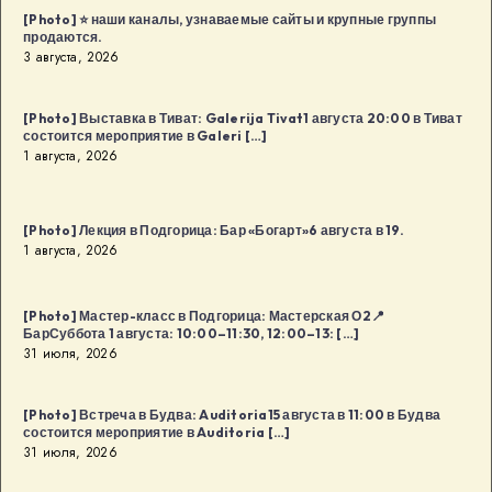
[Photo] ⭐️ наши каналы, узнаваемые сайты и крупные группы
августа
продаются.
в
3 августа, 2026
18:00
в
[Photo] Выставка в Тиват: Galerija Tivat1 августа 20:00 в Тиват
Будва
состоится мероприятие в Galeri […]
1 августа, 2026
[…]
[Photo] Лекция в Подгорица: Бар «Богарт»6 августа в 19.
1 августа, 2026
[Photo] Мастер-класс в Подгорица: Мастерская О2📍
БарСуббота 1 августа: 10:00–11:30, 12:00–13: […]
31 июля, 2026
[Photo] Встреча в Будва: Auditoria15 августа в 11:00 в Будва
состоится мероприятие в Auditoria […]
31 июля, 2026