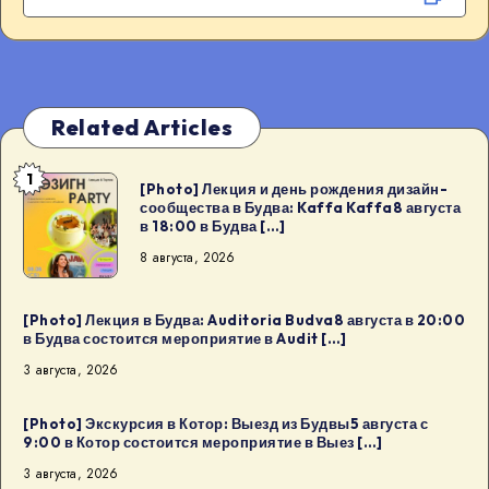
Related Articles
1
[Photo]
[Photo] Лекция и день рождения дизайн-
сообщества в Будва: Kaffa Kaffa8 августа
Лекция
в 18:00 в Будва […]
и
8 августа, 2026
день
рождения
дизайн-
[Photo] Лекция в Будва: Auditoria Budva8 августа в 20:00
в Будва состоится мероприятие в Audit […]
сообщества
3 августа, 2026
в
Будва:
[Photo] Экскурсия в Котор: Выезд из Будвы5 августа с
Kaffa
9:00 в Котор состоится мероприятие в Выез […]
Kaffa8
3 августа, 2026
августа