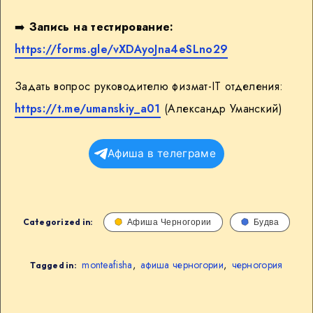
➡️
Запись на тестирование:
https://forms.gle/vXDAyoJna4eSLno29
Задать вопрос руководителю физмат-IT отделения:
https://t.me/umanskiy_a01
(Александр Уманский)
Афиша в телеграме
Categorized in:
Афиша Черногории
Будва
monteafisha
,
афиша черногории
,
черногория
Tagged in: