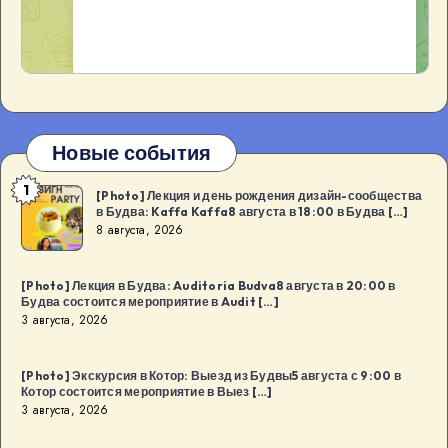
Новые события
1
[Photo]
[Photo] Лекция и день рождения дизайн-сообщества
в Будва: Kaffa Kaffa8 августа в 18:00 в Будва […]
Лекция
8 августа, 2026
и
день
[Photo] Лекция в Будва: Auditoria Budva8 августа в 20:00 в
рождения
Будва состоится мероприятие в Audit […]
дизайн-
3 августа, 2026
сообщества
в
[Photo] Экскурсия в Котор: Выезд из Будвы5 августа с 9:00 в
Котор состоится мероприятие в Выез […]
Будва:
3 августа, 2026
Kaffa
Kaffa8