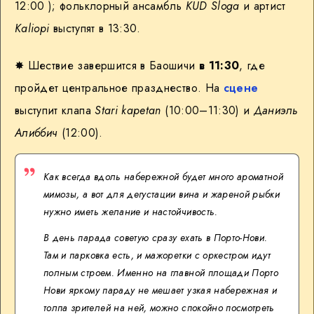
12:00 ); фольклорный ансамбль
KUD Sloga
и артист
Kaliopi
выступят в 13:30.
✸ Шествие завершится в Баошичи
в 11:30
, где
пройдет центральное празднество. На
сцене
выступит клапа
Stari kapetan
(10:00–11:30) и
Даниэль
Алиббич
(12:00).
Как всегда вдоль набережной будет много ароматной
мимозы, а вот для дегустации вина и жареной рыбки
нужно иметь желание и настойчивость.
В день парада советую сразу ехать в Порто-Нови.
Там и парковка есть, и мажоретки с оркестром идут
полным строем. Именно на главной площади Порто
Нови яркому параду не мешает узкая набережная и
толпа зрителей на ней, можно спокойно посмотреть