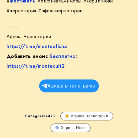
#
фестиваль
#фестивальмимозы #херцегнови
#черногория #афишачерногории
———
Афиша Черногории
https://t.me/monteafisha
Добавить анонс
бесплатно
:
https://t.me/montecult2
Афиша в телеграме
Categorized in:
Афиша Черногории
Херцег-Нови