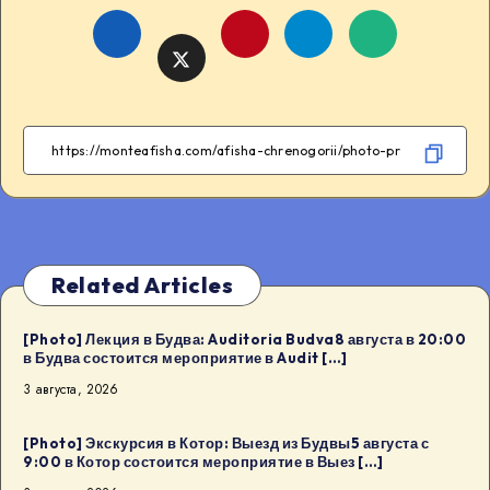
Share
Share
Share
Share
on
on
on
on
Facebook
Telegram
WhatsApp
Twitter
Related Articles
[Photo] Лекция в Будва: Auditoria Budva8 августа в 20:00
в Будва состоится мероприятие в Audit […]
3 августа, 2026
[Photo] Экскурсия в Котор: Выезд из Будвы5 августа с
9:00 в Котор состоится мероприятие в Выез […]