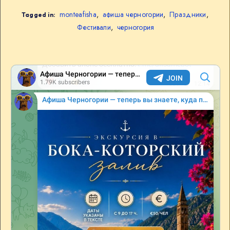
monteafisha
,
афиша черногории
,
Праздники
,
Tagged in:
Фестивали
,
черногория