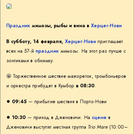
Праздник
мимозы, рыбы и вина в
Херцег-Нови
В субботу, 14 февраля,
Херцег-Нови
приглашает
всех на 57-й
праздник
мимозы. На этот раз лучше с
зонтиками в обнимку.
🤩
Торжественное шествие мажореток, тромбоньеров
и оркестра прибудет в Кумбор
в 08:30
.
✸
09:45
— прибытие шествия в Порто-Нови
✸
10:30
— приход в Дженовичи. На
сцене
в
Дженовичи выступят местная группа
Trio Mare
(10:00–