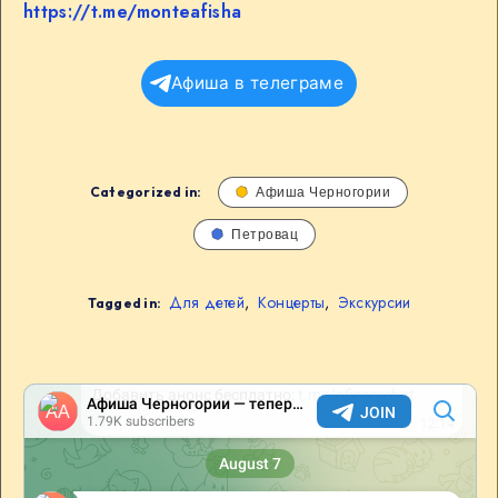
https://t.me/monteafisha
Афиша в телеграме
Categorized in:
Афиша Черногории
Петровац
Для детей
,
Концерты
,
Экскурсии
Tagged in: