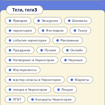
Теги, теги3
Ярмарки
Экскурсии
Шахматы
черногория
Фестивали
Театр
события черногории
Рекламные
Праздники
Поэзия
Онлайн
Нетворкинг в Черногории
Научные
Мастерклассы
мастер-классы в Черногории
Маркеты
лекции в Черногории
Лекции
ЛГБТ
Концерты Черногории