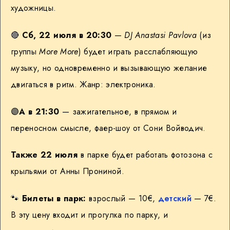
художницы.
🔴
Сб, 22 июля в 20:30
—
DJ Anastasi Pavlova
(из
группы
More More
) будет играть расслабляющую
музыку, но одновременно и вызывающую желание
двигаться в ритм. Жанр: электроника.
🟣
А в 21:30
— зажигательное, в прямом и
переносном смысле, фаер-шоу от Сони Войводич.
Также 22 июля
в парке будет работать фотозона с
крыльями от Анны Прониной.
🐾
Билеты в парк:
взрослый — 10€,
детский
— 7€.
В эту цену входит и прогулка по парку, и