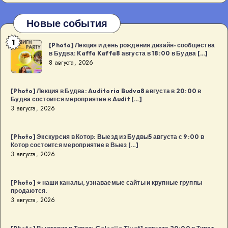
Новые события
1
[Photo]
[Photo] Лекция и день рождения дизайн-сообщества
в Будва: Kaffa Kaffa8 августа в 18:00 в Будва […]
Лекция
8 августа, 2026
и
день
[Photo] Лекция в Будва: Auditoria Budva8 августа в 20:00 в
рождения
Будва состоится мероприятие в Audit […]
дизайн-
3 августа, 2026
сообщества
в
[Photo] Экскурсия в Котор: Выезд из Будвы5 августа с 9:00 в
Котор состоится мероприятие в Выез […]
Будва:
3 августа, 2026
Kaffa
Kaffa8
[Photo] ⭐️ наши каналы, узнаваемые сайты и крупные группы
августа
продаются.
в
3 августа, 2026
18:00
в