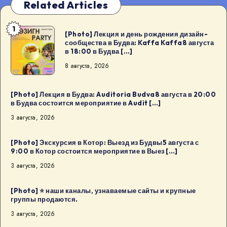
Related Articles
1
[Photo]
[Photo] Лекция и день рождения дизайн-
сообщества в Будва: Kaffa Kaffa8 августа
Лекция
в 18:00 в Будва […]
и
8 августа, 2026
день
рождения
дизайн-
[Photo] Лекция в Будва: Auditoria Budva8 августа в 20:00
в Будва состоится мероприятие в Audit […]
сообщества
3 августа, 2026
в
Будва:
[Photo] Экскурсия в Котор: Выезд из Будвы5 августа с
Kaffa
9:00 в Котор состоится мероприятие в Выез […]
Kaffa8
3 августа, 2026
августа
в
[Photo] ⭐️ наши каналы, узнаваемые сайты и крупные
18:00
группы продаются.
в
3 августа, 2026
Будва