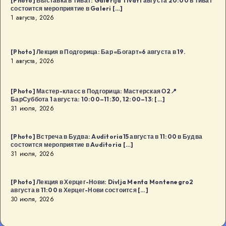
[Photo] Выставка в Тиват: Galerija Tivat1 августа 20:00 в Тиват
Будва
состоится мероприятие в Galeri […]
1 августа, 2026
[…]
[Photo] Лекция в Подгорица: Бар «Богарт»6 августа в 19.
1 августа, 2026
[Photo] Мастер-класс в Подгорица: Мастерская О2📍
БарСуббота 1 августа: 10:00–11:30, 12:00–13: […]
31 июля, 2026
[Photo] Встреча в Будва: Auditoria15 августа в 11:00 в Будва
состоится мероприятие в Auditoria […]
31 июля, 2026
[Photo] Лекция в Херцег-Нови: Divlja Menta Montenegro2
августа в 11:00 в Херцег-Нови состоится […]
30 июля, 2026