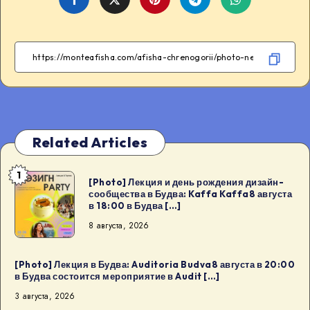
on
on
on
on
Facebook
Twitter
Telegram
WhatsApp
Related Articles
1
[Photo]
[Photo] Лекция и день рождения дизайн-
сообщества в Будва: Kaffa Kaffa8 августа
Лекция
в 18:00 в Будва […]
и
8 августа, 2026
день
рождения
дизайн-
[Photo] Лекция в Будва: Auditoria Budva8 августа в 20:00
в Будва состоится мероприятие в Audit […]
сообщества
3 августа, 2026
в