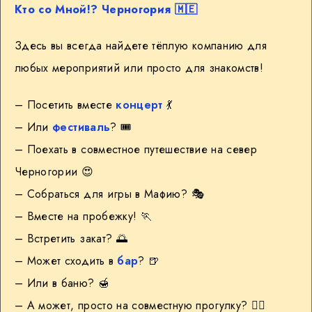
Кто со Мной!? Черногория
🇲🇪
Здесь вы всегда найдете тёплую компанию для
любых мероприятий или просто для знакомств!
– Посетить вместе
концерт
💃
– Или
фестиваль
? 🎟
– Поехать в совместное путешествие на север
Черногории 😍
– Собраться для игры в Мафию? 🎭
– Вместе на пробежку! 🏃
– Встретить закат? 🌅
– Может сходить в
бар
? 🍺
– Или в баню? 🍯
– А может, просто на совместную прогулку? 🙋‍♀