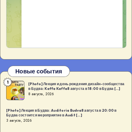
Новые события
1
[Photo]
[Photo] Лекция и день рождения дизайн-сообщества
в Будва: Kaffa Kaffa8 августа в 18:00 в Будва […]
Лекция
8 августа, 2026
и
день
[Photo] Лекция в Будва: Auditoria Budva8 августа в 20:00 в
рождения
Будва состоится мероприятие в Audit […]
дизайн-
3 августа, 2026
сообщества