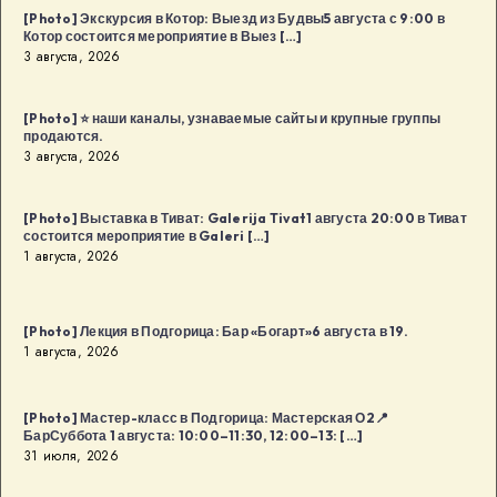
в
[Photo] Экскурсия в Котор: Выезд из Будвы5 августа с 9:00 в
Котор состоится мероприятие в Выез […]
Будва:
3 августа, 2026
Kaffa
Kaffa8
[Photo] ⭐️ наши каналы, узнаваемые сайты и крупные группы
августа
продаются.
в
3 августа, 2026
18:00
в
[Photo] Выставка в Тиват: Galerija Tivat1 августа 20:00 в Тиват
Будва
состоится мероприятие в Galeri […]
1 августа, 2026
[…]
[Photo] Лекция в Подгорица: Бар «Богарт»6 августа в 19.
1 августа, 2026
[Photo] Мастер-класс в Подгорица: Мастерская О2📍
БарСуббота 1 августа: 10:00–11:30, 12:00–13: […]
31 июля, 2026