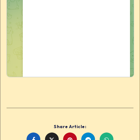
Share Article:
Share
Share
Share
Share