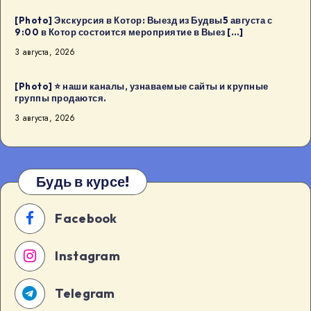
Будва:
[Photo] Экскурсия в Котор: Выезд из Будвы5 августа с
Kaffa
9:00 в Котор состоится мероприятие в Выез […]
Kaffa8
3 августа, 2026
августа
в
[Photo] ⭐️ наши каналы, узнаваемые сайты и крупные
18:00
группы продаются.
в
3 августа, 2026
Будва
[…]
Будь в курсе!
Facebook
Instagram
Telegram