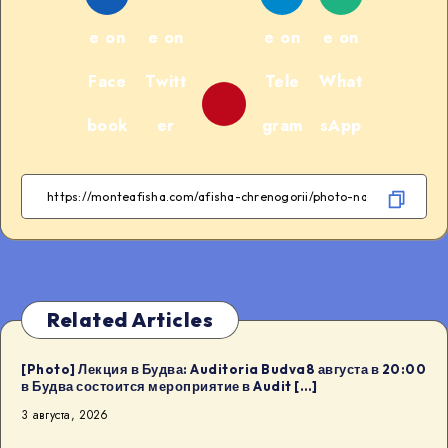
e on
e on
e on
e on
Face
Twitt
Tele
What
book
er
gram
sApp
Related Articles
[Photo] Лекция в Будва: Auditoria Budva8 августа в 20:00
в Будва состоится мероприятие в Audit […]
3 августа, 2026