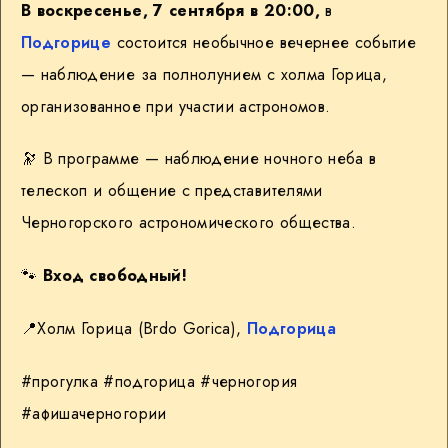
В воскресенье, 7 сентября в 20:00,
в
Подгорице
состоится необычное вечернее событие
— наблюдение за полнолунием с холма Горица,
организованное при участии астрономов.
🔭 В программе — наблюдение ночного неба в
телескоп и общение с представителями
Черногорского астрономического общества.
🐾
Вход свободный!
📍
Холм Горица (Brdo Gorica),
Подгорица
#прогулка #подгорица #черногория
#афишачерногории