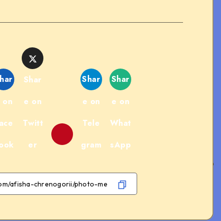
har
Shar
Shar
Shar
 on
e on
e on
e on
ace
Twitt
Tele
What
ook
er
gram
sApp