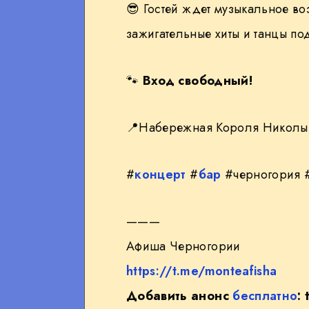
😎
Гостей ждет музыкальное во
What
ram
зажигательные хиты и танцы по
sApp
🐾
Вход свободный!
📍
Набережная Короля Никол
#
концерт
#
бар
#черногория 
———
Афиша Черногории
https://t.me/monteafisha
Добавить анонс
бесплатно
: