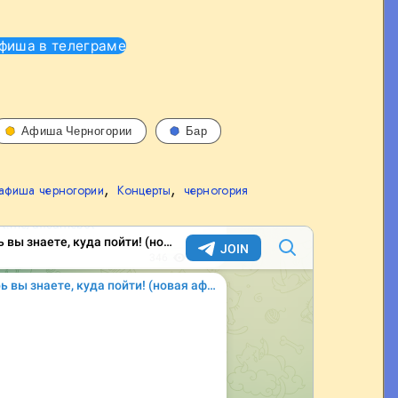
фиша в телеграме
Афиша Черногории
Бар
,
,
афиша черногории
Концерты
черногория