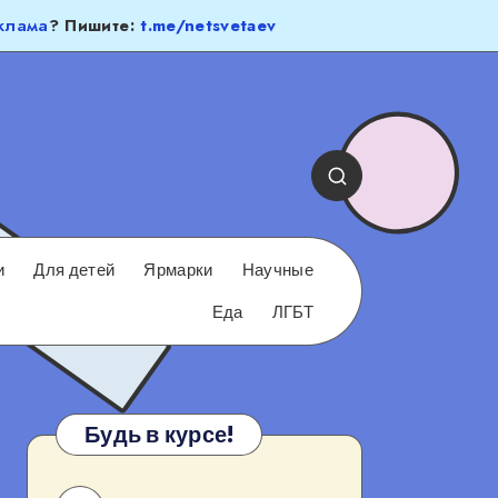
клама
? Пишите:
t.me/netsvetaev
и
Для детей
Ярмарки
Научные
Еда
ЛГБТ
Будь в курсе!