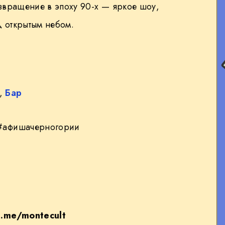
звращение в эпоху 90-х — яркое шоу,
д открытым небом.
ы,
Бар
#афишачерногории
t.me/montecult