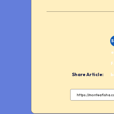
S
e
F
Share Article:
b