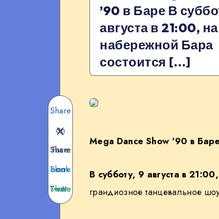
’90 в Баре В суббо
августа в 21:00, на
набережной Бара
состоится […]
Share
on
Mega Dance Show ’90 в Бар
Share
Face
Share
book
on
В субботу, 9 августа в 21:00
Twitte
Share
on
грандиозное танцевальное шо
Teleg
on
r