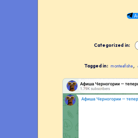
А
Categorized in:
,
Tagged in:
monteafisha