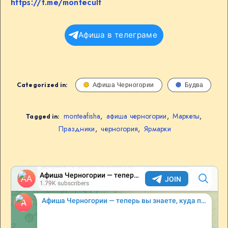
https://t.me/montecult
Афиша в телеграме
Categorized in:
Афиша Черногории
Будва
monteafisha
,
афиша черногории
,
Маркеты
,
Tagged in:
Праздники
,
черногория
,
Ярмарки