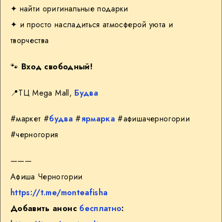
✦ найти оригинальные подарки
✦ и просто насладиться атмосферой уюта и
творчества
🐾
Вход свободный!
📍
ТЦ Mega Mall,
Будва
#маркет #
будва
#
ярмарка
#афишачерногории
#черногория
———
Афиша Черногории
https://t.me/monteafisha
Добавить анонс
бесплатно
: