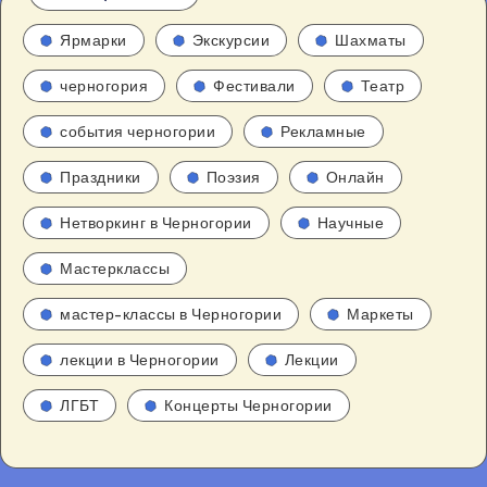
Ярмарки
Экскурсии
Шахматы
черногория
Фестивали
Театр
события черногории
Рекламные
Праздники
Поэзия
Онлайн
Нетворкинг в Черногории
Научные
Мастерклассы
мастер-классы в Черногории
Маркеты
лекции в Черногории
Лекции
ЛГБТ
Концерты Черногории