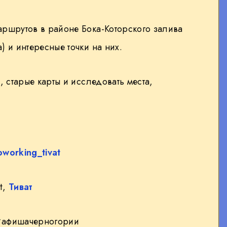
аршрутов в районе Бока-Которского залива
) и интересные точки на них.
, старые карты и исследовать места,
oworking_tivat
t,
Тиват
#афишачерногории