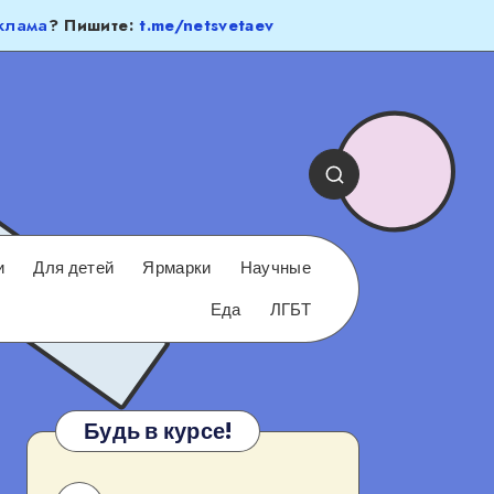
клама
? Пишите:
t.me/netsvetaev
и
Для детей
Ярмарки
Научные
Еда
ЛГБТ
Будь в курсе!