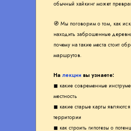
обычный хайкинг может превра
WhatsApp
🧭 Мы поговорим о том, как иск
находить заброшенные деревни
почему на такие места стоит о
маршрутов.
На
лекции
вы узнаете:
◼︎ какие современные инструм
местность
◼︎ какие старые карты являютс
территории
◼︎ как строить гипотезы о поте