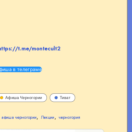
https://t.me/montecult2
фиша в телеграме
Афиша Черногории
Тиват
,
,
,
афиша черногории
Лекции
черногория