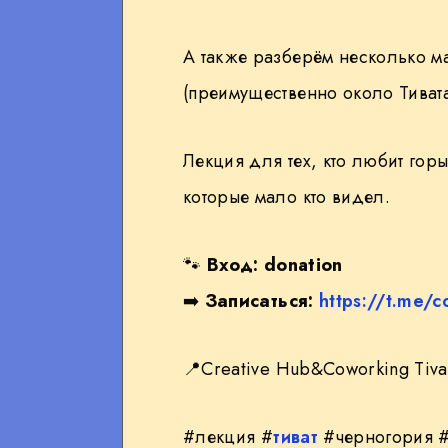
А также разберём несколько м
(преимущественно около Тивата
Лекция для тех, кто любит горы
которые мало кто видел.
🐾
Вход: donation
➡️
Записаться:
https://t.me/c
📍
Creative Hub&Coworking Tiva
#лекция #
тиват
#черногория 