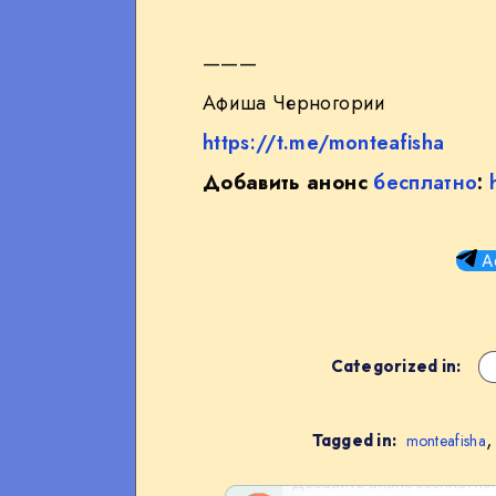
———
Афиша Черногории
https://t.me/monteafisha
Добавить анонс
бесплатно
:
А
Categorized in:
Tagged in:
monteafisha