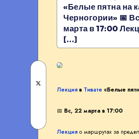
«Белые пятна на к
Черногории» 📅 Вс
марта в 17:00 Лекц
[…]
Share
on
Share
Лекция
в
Тивате
«Белые пятн
Facebook
on
Share
Twitter
📅
Вс, 22 марта в 17:00
on
Share
Лекция
о маршрутах за предел
Telegram
on