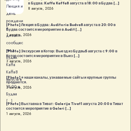
в Будва: Kaffa Kaffa8 августа в 18:00 в Будва […]
Лекция и
8 августа, 2026
день
рождени
[Photo] Лекция в Будва: Auditoria Budva8 августа в 20:00 в
я
Будва состоится мероприятие в Audit […]
3 августа, 2026
дизайн-
сообщес
тва в
[Photo] Экскурсия в Котор: Выезд из Будвы5 августа с 9:00 в
Котор состоится мероприятие в Выез […]
Будва:
3 августа, 2026
Kaffa
Kaffa8
[Photo] ⭐️ наши каналы, узнаваемые сайты и крупные группы
августа в
продаются.
18:00 в
3 августа, 2026
Будва
[…]
[Photo] Выставка в Тиват: Galerija Tivat1 августа 20:00 в Тиват
состоится мероприятие в Galeri […]
1 августа, 2026