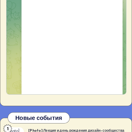
Новые события
1
[Photo]
[Photo] Лекция и день рождения дизайн-сообщества