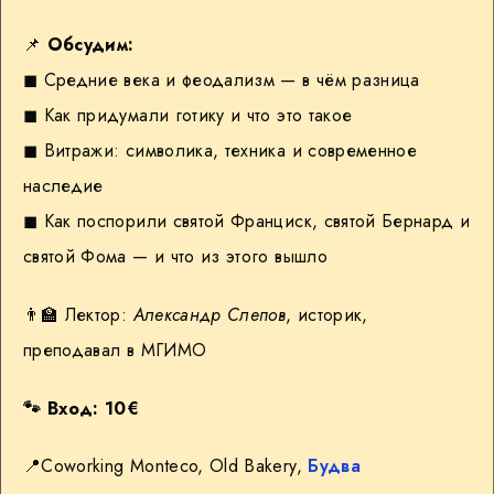
📌
Обсудим:
◼︎ Средние века и феодализм — в чём разница
◼︎ Как придумали готику и что это такое
◼︎ Витражи: символика, техника и современное
наследие
◼︎ Как поспорили святой Франциск, святой Бернард и
святой Фома — и что из этого вышло
👨‍🏫 Лектор:
Александр Слепов
, историк,
преподавал в МГИМО
🐾
Вход: 10€
📍
Coworking Monteco, Old Bakery,
Будва