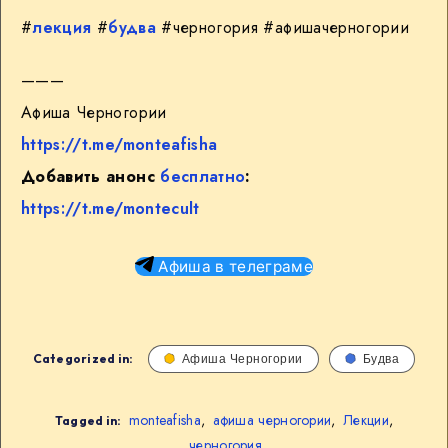
#
лекция
#
будва
#черногория #афишачерногории
———
Афиша Черногории
https://t.me/monteafisha
Добавить анонс
бесплатно
:
https://t.me/montecult
Афиша в телеграме
Categorized in:
Афиша Черногории
Будва
monteafisha
,
афиша черногории
,
Лекции
,
Tagged in:
черногория