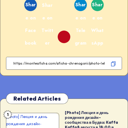
Shar
Shar
Shar
Shar
e on
e on
e on
e on
Face
Twitt
Tele
What
book
er
gram
sApp
Related Articles
[Photo] Лекция и день
1
[Photo] Лекция и день
рождения дизайн-
сообщества в Будва: Kaffa
рождения дизайн-
Kaffa8 августа в 18:00 в