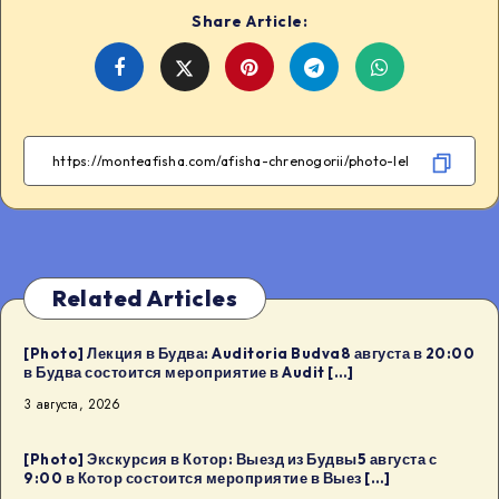
Share Article:
Share
Share
Share
Share
on
on
on
on
Facebook
Twitter
Telegram
WhatsApp
Related Articles
[Photo] Лекция в Будва: Auditoria Budva8 августа в 20:00
в Будва состоится мероприятие в Audit […]
3 августа, 2026
[Photo] Экскурсия в Котор: Выезд из Будвы5 августа с
9:00 в Котор состоится мероприятие в Выез […]