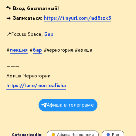
🐾
Вход бесплатный!
➡️
Записаться:
https://tinyurl.com/md8szk5
📍Focuss.Space,
Бар
#
лекция
#
бар
#черногория #афиша
———
Афиша Черногории
https://t.me/monteafisha
Афиша в телеграме
Categorized in:
Афиша Черногории
Бар