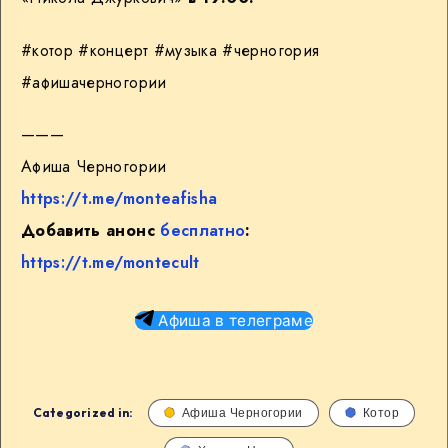
#котор #концерт #музыка #черногория
#афишачерногории
———
Афиша Черногории
https://t.me/monteafisha
Добавить анонс
бесплатно
:
https://t.me/montecult
Афиша в телеграме
Categorized in:
Афиша Черногории
Котор