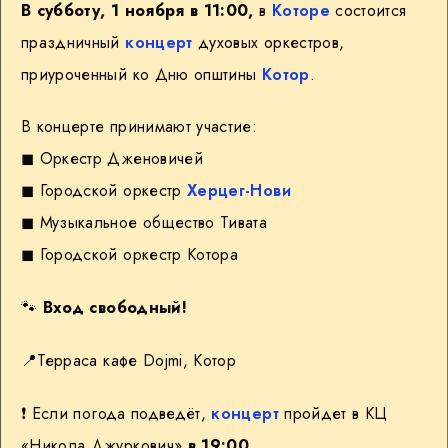
В субботу, 1 ноября в 11:00,
в
Которе
состоится
праздничный
концерт
духовых оркестров,
приуроченный ко Дню општины
Котор
.
В концерте принимают участие:
◼︎ Оркестр Дженовичей
◼︎ Городской оркестр
Херцег-Нови
◼︎ Музыкальное общество Тивата
◼︎ Городской оркестр Котора
🐾
Вход свободный!
📍
Терраса кафе Dojmi, Котор
❗️
Если погода подведёт,
концерт
пройдет в КЦ
«Никола Джуркович»
в 19:00.