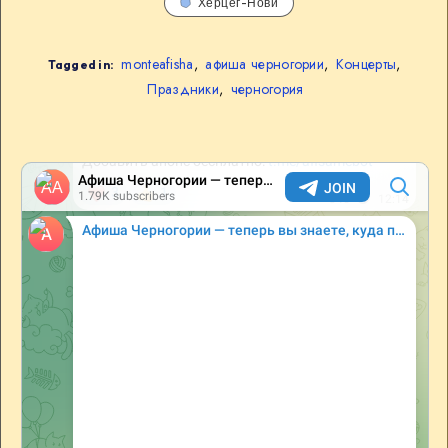
Херцег-Нови
monteafisha
,
афиша черногории
,
Концерты
,
Tagged in:
Праздники
,
черногория