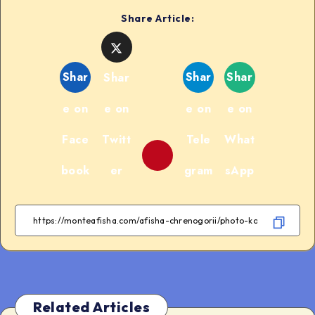
Share Article:
Shar
Shar
Shar
Shar
e on
e on
e on
e on
Face
Twitt
Tele
What
book
er
gram
sApp
Related Articles