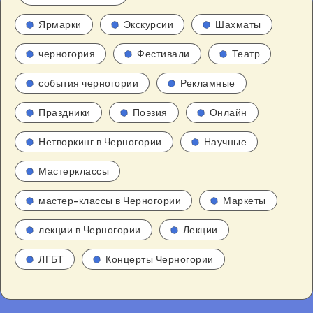
Ярмарки
Экскурсии
Шахматы
черногория
Фестивали
Театр
события черногории
Рекламные
Праздники
Поэзия
Онлайн
Нетворкинг в Черногории
Научные
Мастерклассы
мастер-классы в Черногории
Маркеты
лекции в Черногории
Лекции
ЛГБТ
Концерты Черногории