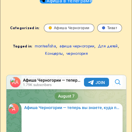
Афиша в телеграме
Categorized in:
Афиша Черногории
Тиват
monteafisha
,
афиша черногории
,
Для детей
,
Tagged in:
Концерты
,
черногория