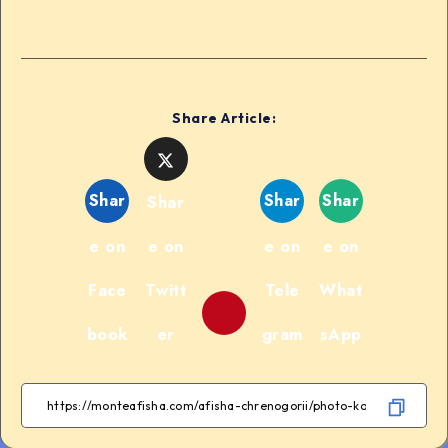
Share Article:
Shar
Shar
Shar
Shar
e on
e on
e on
e on
Face
Twitt
Tele
What
book
er
gram
sApp