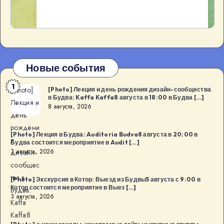
Новые события
1
[Photo]
[Photo] Лекция и день рождения дизайн-сообщества
в Будва: Kaffa Kaffa8 августа в 18:00 в Будва […]
Лекция и
8 августа, 2026
день
рождени
[Photo] Лекция в Будва: Auditoria Budva8 августа в 20:00 в
я
Будва состоится мероприятие в Audit […]
3 августа, 2026
дизайн-
сообщес
тва в
[Photo] Экскурсия в Котор: Выезд из Будвы5 августа с 9:00 в
Котор состоится мероприятие в Выез […]
Будва:
3 августа, 2026
Kaffa
Kaffa8