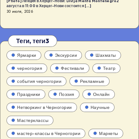
[Photo] Лекция в Херцег-Нови: Divlja Menta Montenegro2
августа в 11:00 в Херцег-Нови состоится […]
30 июля, 2026
Теги, теги3
Ярмарки
Экскурсии
Шахматы
черногория
Фестивали
Театр
события черногории
Рекламные
Праздники
Поэзия
Онлайн
Нетворкинг в Черногории
Научные
Мастерклассы
мастер-классы в Черногории
Маркеты