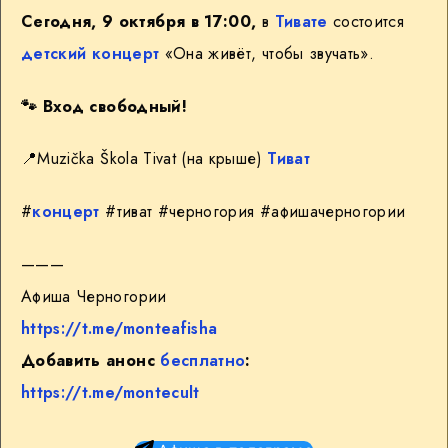
Сегодня, 9 октября в 17:00,
в
Тивате
состоится
детский
концерт
«Она живёт, чтобы звучать».
🐾
Вход свободный!
📍
Muzička Škola Tivat (на крыше)
Тиват
#
концерт
#тиват #черногория #афишачерногории
———
Афиша Черногории
https://t.me/monteafisha
Добавить анонс
бесплатно
:
https://t.me/montecult