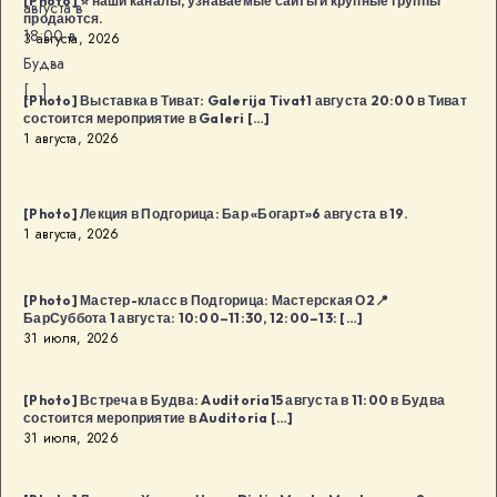
[Photo] ⭐️ наши каналы, узнаваемые сайты и крупные группы
августа в
продаются.
18:00 в
3 августа, 2026
Будва
[…]
[Photo] Выставка в Тиват: Galerija Tivat1 августа 20:00 в Тиват
состоится мероприятие в Galeri […]
1 августа, 2026
[Photo] Лекция в Подгорица: Бар «Богарт»6 августа в 19.
1 августа, 2026
[Photo] Мастер-класс в Подгорица: Мастерская О2📍
БарСуббота 1 августа: 10:00–11:30, 12:00–13: […]
31 июля, 2026
[Photo] Встреча в Будва: Auditoria15 августа в 11:00 в Будва
состоится мероприятие в Auditoria […]
31 июля, 2026