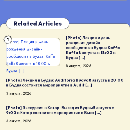
Related Articles
[Photo] Лекция и день
1
[Photo] Лекция и день
рождения дизайн-
сообщества в Будва: Kaffa
рождения дизайн-
Kaffa8 августа в 18:00 в
сообщества в Будва: Kaffa
Будва […]
Kaffa8 августа в 18:00 в
8 августа, 2026
Будва […]
[Photo] Лекция в Будва: Auditoria Budva8 августа в 20:00
в Будва состоится мероприятие в Audit […]
3 августа, 2026
[Photo] Экскурсия в Котор: Выезд из Будвы5 августа с
9:00 в Котор состоится мероприятие в Выез […]
3 августа, 2026