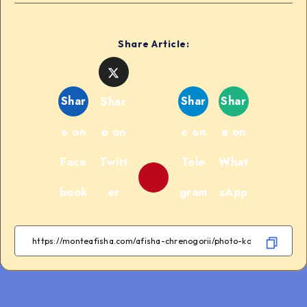
Share Article:
Shar
Shar
Shar
Shar
e on
e on
e on
e on
Face
Twitt
Tele
What
book
er
gram
sApp