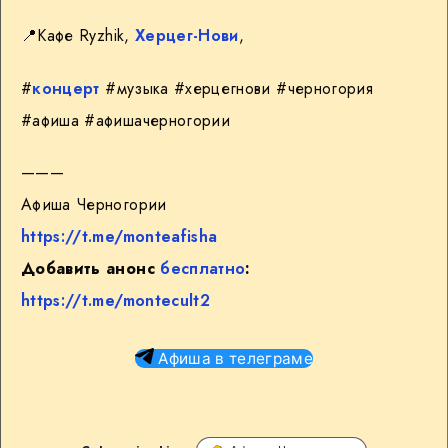
📍
Кафе Ryzhik,
Херцег-Нови
,
#
концерт
#музыка #херцегнови #черногория
#афиша #афишачерногории
———
Афиша Черногории
https://t.me/monteafisha
Добавить анонс
бесплатно
:
https://t.me/montecult2
Афиша в телеграме