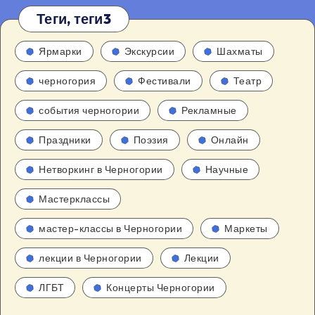
Теги, теги3
Ярмарки
Экскурсии
Шахматы
черногория
Фестивали
Театр
события черногории
Рекламные
Праздники
Поэзия
Онлайн
Нетворкинг в Черногории
Научные
Мастерклассы
мастер-классы в Черногории
Маркеты
лекции в Черногории
Лекции
ЛГБТ
Концерты Черногории