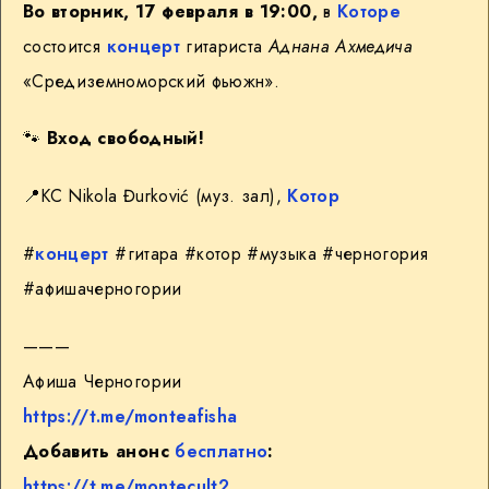
Во вторник, 17 февраля в 19:00,
в
Которе
состоится
концерт
гитариста
Аднана Ахмедича
«Средиземноморский фьюжн».
🐾
Вход свободный!
📍
KC Nikola Đurković (муз. зал),
Котор
#
концерт
#гитара #котор #музыка #черногория
#афишачерногории
———
Афиша Черногории
https://t.me/monteafisha
Добавить анонс
бесплатно
:
https://t.me/montecult2