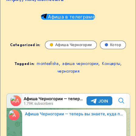
Афиша в телеграме
Categorized in:
Афиша Черногории
Котор
monteafisha
,
афиша черногории
,
Концерты
,
Tagged in:
черногория