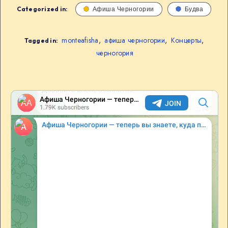
Categorized in:
Афиша Черногории
Будва
monteafisha
,
афиша черногории
,
Концерты
,
Tagged in:
черногория