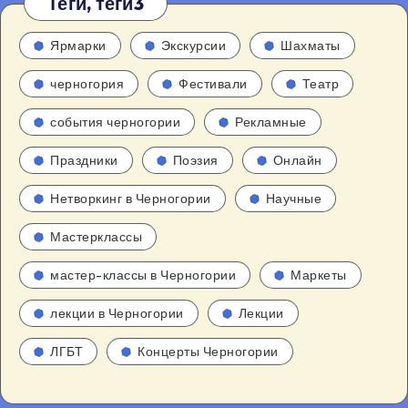
Теги, теги3
Ярмарки
Экскурсии
Шахматы
черногория
Фестивали
Театр
события черногории
Рекламные
Праздники
Поэзия
Онлайн
Нетворкинг в Черногории
Научные
Мастерклассы
мастер-классы в Черногории
Маркеты
лекции в Черногории
Лекции
ЛГБТ
Концерты Черногории