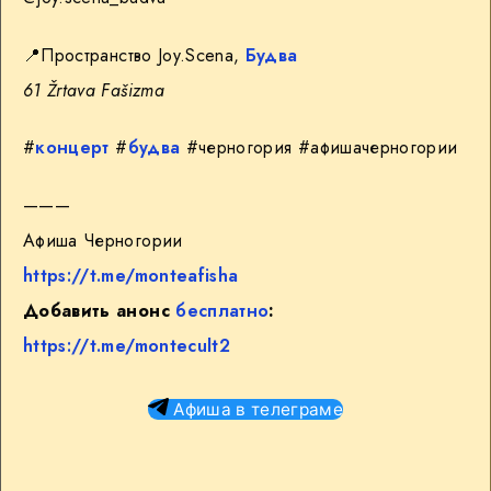
📍
Пространство Joy.Scena,
Будва
61 Žrtava Fašizma
#
концерт
#
будва
#черногория #афишачерногории
———
Афиша Черногории
https://t.me/monteafisha
Добавить анонс
бесплатно
:
https://t.me/montecult2
Афиша в телеграме