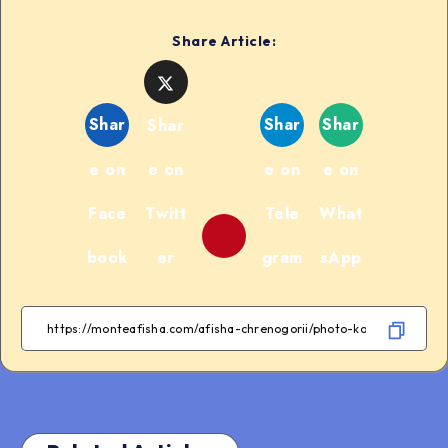
Share Article:
Shar
Shar
Shar
Shar
e on
e on
e on
e on
Face
Twitt
Tele
What
book
er
gram
sApp