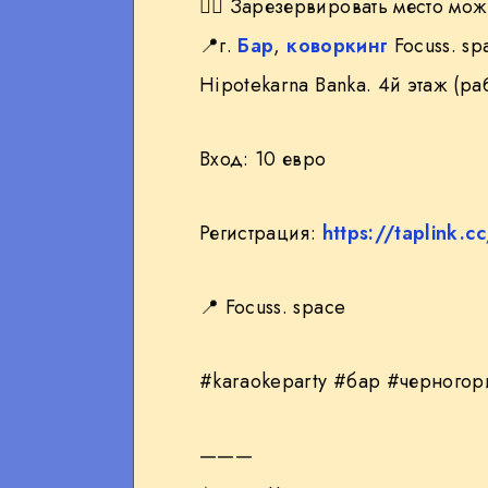
👉🏻 Зарезервировать место мо
📍г.
Бар
,
коворкинг
Focuss. sp
Hipotekarna Banka. 4й этаж (ра
Вход: 10 евро
Регистрация:
https://taplink.
📍 Focuss. space
#karaokeparty #бар #черного
———