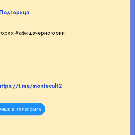
Подгорица
гория #афишачерногории
https://t.me/montecult2
фиша в телеграме