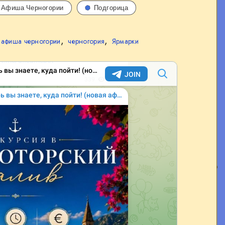
Афиша Черногории
Подгорица
,
,
афиша черногории
черногория
Ярмарки