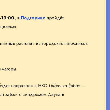
–19:00,
в
Подгорице
пройдёт
цветам».
тивные растения из городских питомников
иматоры.
будет направлен в НКО
Ljubav za ljubav
—
молодёжи с синдромом Дауна в