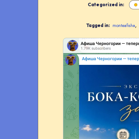
Categorized in:
,
Tagged in:
monteafisha