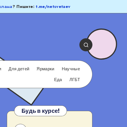
клама
? Пишите:
t.me/netsvetaev
и
Для детей
Ярмарки
Научные
Еда
ЛГБТ
Будь в курсе!