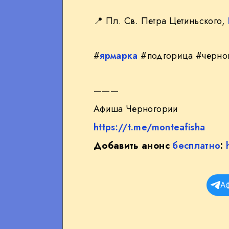
📍
Пл. Св. Петра Цетиньского,
#
ярмарка
#подгорица #черно
———
Афиша Черногории
https://t.me/monteafisha
Добавить анонс
бесплатно
:
А