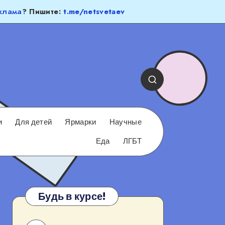
клама
? Пишите:
t.me/netsvetaev
и
Для детей
Ярмарки
Научные
Еда
ЛГБТ
Будь в курсе!