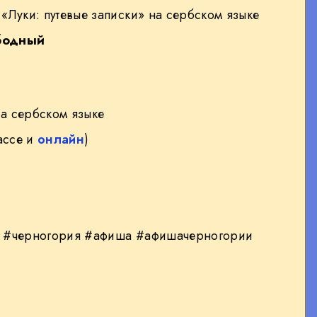
«Луки: путевые записки» на сербском языке
бодный
а сербском языке
ассе и
онлайн
)
 #черногория #афиша #афишачерногории