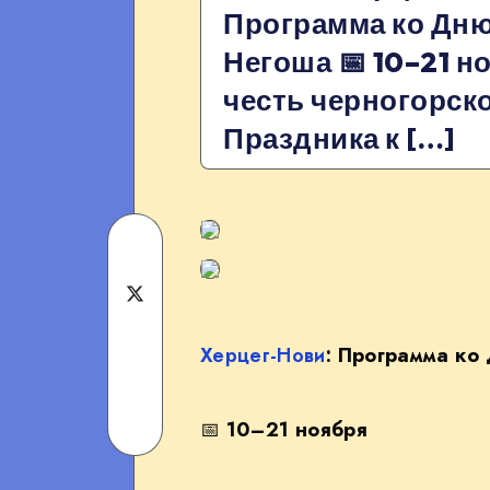
Программа ко Дн
Негоша 📅 10–21 н
честь черногорск
Праздника к […]
Share
on
Share
Facebook
on
Херцег-Нови
: Программа ко
Share
Twitter
on
Share
📅
10–21 ноября
Telegram
on