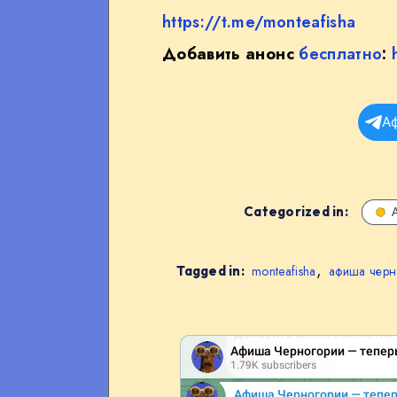
https://t.me/monteafisha
Добавить анонс
бесплатно
:
А
Categorized in:
,
Tagged in:
monteafisha
афиша черн