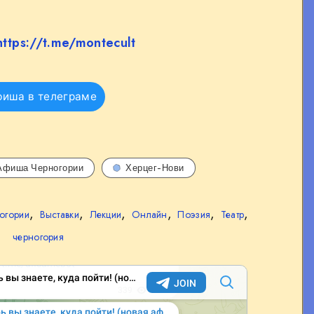
https://t.me/montecult
фиша в телеграме
Афиша Черногории
Херцег-Нови
,
,
,
,
,
,
огории
Выставки
Лекции
Онлайн
Поэзия
Театр
черногория