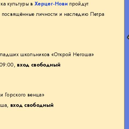
ика культуры в
Херцег-Нови
пройдут
, посвящённые личности и наследию Петра
ладших школьников «Открой Негоша»
 09:00,
вход свободный
и Горского венца»
оша,
вход свободный