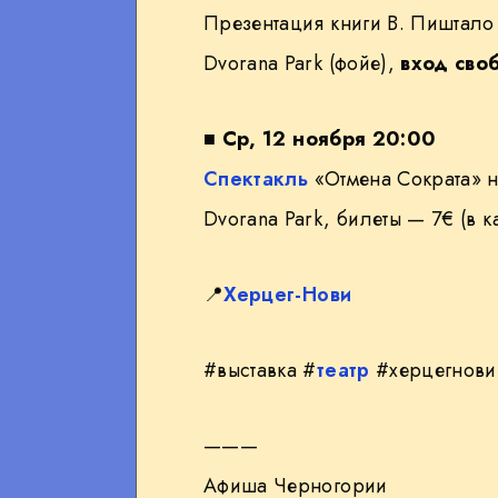
Презентация книги В. Пиштало 
Dvorana Park (фойе),
вход сво
■
Ср, 12 ноября 20:00
Спектакль
«Отмена Сократа» н
Dvorana Park, билеты — 7€ (в к
📍
Херцег-Нови
#выставка #
театр
#херцегнови
———
Афиша Черногории