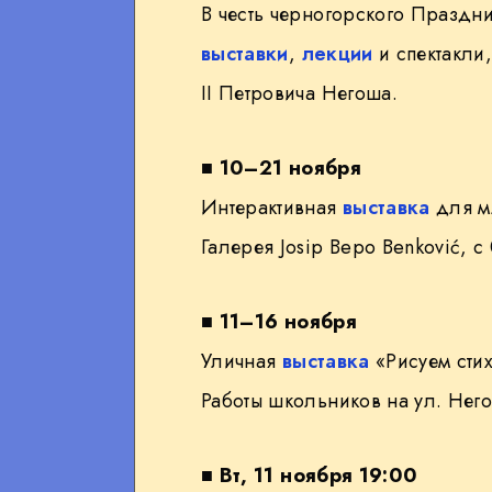
В честь черногорского Праздн
WhatsApp
выставки
,
лекции
и спектакли
II Петровича Негоша.
■
10–21 ноября
Интерактивная
выставка
для м
Галерея Josip Bepo Benković, с
■
11–16 ноября
Уличная
выставка
«Рисуем стих
Работы школьников на ул. Нег
■
Вт, 11 ноября 19:00