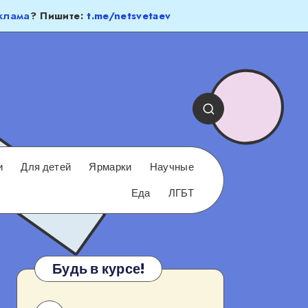
клама
? Пишите:
t.me/netsvetaev
и
Для детей
Ярмарки
Научные
Еда
ЛГБТ
Будь в курсе!