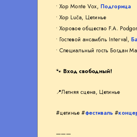
• Хор Monte Vox,
Подгорица
• Хор Luča, Цетинье
• Хоровое общество F.A. Podgo
• Гостевой ансамбль Interval,
Б
• Специальный гость Богдан М
🐾
Вход свободный!
📍
Летняя сцена, Цетинье
#цетинье #
фестиваль
#
конце
———