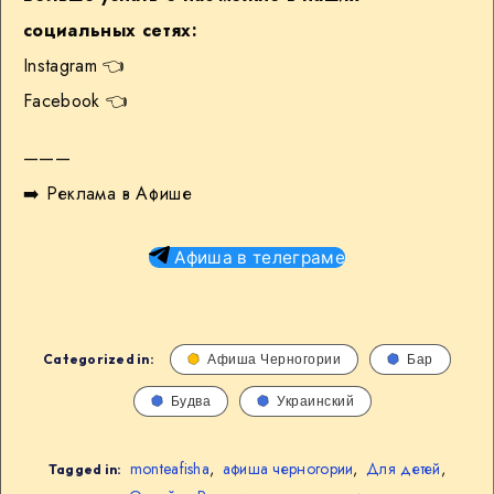
социальных сетях:
Instagram 👈
Facebook 👈
———
➡️
Реклама в Афише
Афиша в телеграме
Categorized in:
Афиша Черногории
Бар
Будва
Украинский
monteafisha
,
афиша черногории
,
Для детей
,
Tagged in: