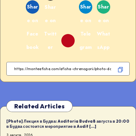
Shar
Shar
Shar
Shar
e on
e on
e on
e on
Face
Twitt
Tele
What
book
er
gram
sApp
Related Articles
[Photo] Лекция в Будва: Auditoria Budva8 августа в 20:00
в Будва состоится мероприятие в Audit […]
3 августа, 2026