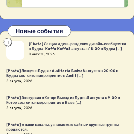
Новые события
1
[Photo]
[Photo] Лекция и день рождения дизайн-сообщества
в Будва: Kaffa Kaffa8 августа в 18:00 в Будва […]
Лекция
8 августа, 2026
и
день
[Photo] Лекция в Будва: Auditoria Budva8 августа в 20:00 в
рождения
Будва состоится мероприятие в Audit […]
дизайн-
3 августа, 2026
сообщества
в
[Photo] Экскурсия в Котор: Выезд из Будвы5 августа с 9:00 в
Котор состоится мероприятие в Выез […]
Будва:
3 августа, 2026
Kaffa
Kaffa8
[Photo] ⭐️ наши каналы, узнаваемые сайты и крупные группы
августа
продаются.
в