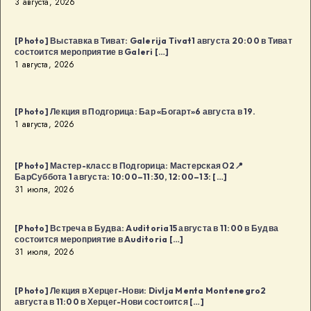
3 августа, 2026
18:00
в
[Photo] Выставка в Тиват: Galerija Tivat1 августа 20:00 в Тиват
Будва
состоится мероприятие в Galeri […]
1 августа, 2026
[…]
[Photo] Лекция в Подгорица: Бар «Богарт»6 августа в 19.
1 августа, 2026
[Photo] Мастер-класс в Подгорица: Мастерская О2📍
БарСуббота 1 августа: 10:00–11:30, 12:00–13: […]
31 июля, 2026
[Photo] Встреча в Будва: Auditoria15 августа в 11:00 в Будва
состоится мероприятие в Auditoria […]
31 июля, 2026
[Photo] Лекция в Херцег-Нови: Divlja Menta Montenegro2
августа в 11:00 в Херцег-Нови состоится […]