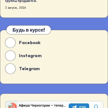
группы продаются.
в
3 августа, 2026
Будва
[…]
Будь в курсе!
Facebook
Instagram
Telegram