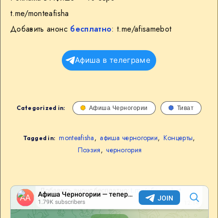
t.me/monteafisha
Добавить анонс
бесплатно
: t.me/afisamebot
Афиша в телеграме
Categorized in:
Афиша Черногории
Тиват
monteafisha
,
афиша черногории
,
Концерты
,
Tagged in:
Поэзия
,
черногория