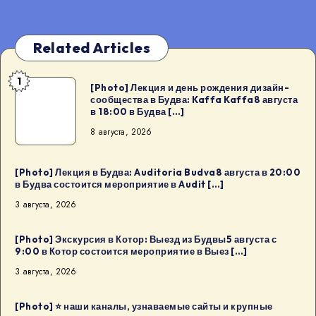
Related Articles
1
[Photo]
[Photo] Лекция и день рождения дизайн-
сообщества в Будва: Kaffa Kaffa8 августа
Лекция
в 18:00 в Будва […]
и
8 августа, 2026
день
рождения
дизайн-
[Photo] Лекция в Будва: Auditoria Budva8 августа в 20:00
в Будва состоится мероприятие в Audit […]
сообщества
3 августа, 2026
в
Будва:
[Photo] Экскурсия в Котор: Выезд из Будвы5 августа с
Kaffa
9:00 в Котор состоится мероприятие в Выез […]
Kaffa8
3 августа, 2026
августа
в
[Photo] ⭐️ наши каналы, узнаваемые сайты и крупные
18:00