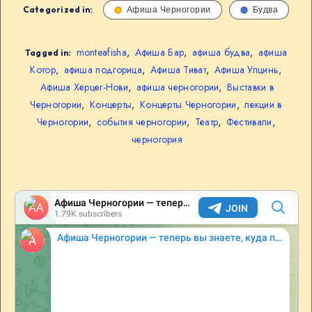
Categorized in:
Афиша Черногории
Будва
monteafisha
,
Афиша Бар
,
афиша будва
,
афиша
Tagged in:
Котор
,
афиша подгорица
,
Афиша Тиват
,
Афиша Улцинь
,
Афиша Херцег-Нови
,
афиша черногории
,
Выставки в
Черногории
,
Концерты
,
Концерты Черногории
,
лекции в
Черногории
,
события черногории
,
Театр
,
Фестивали
,
черногория