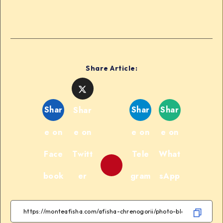
Share Article:
Shar
Shar
Shar
Shar
e on
e on
e on
e on
Face
Twitt
Tele
What
book
er
gram
sApp