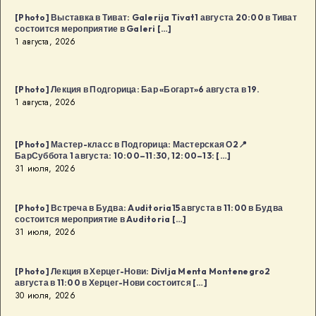
в
[Photo] Выставка в Тиват: Galerija Tivat1 августа 20:00 в Тиват
Будва
состоится мероприятие в Galeri […]
1 августа, 2026
[…]
[Photo] Лекция в Подгорица: Бар «Богарт»6 августа в 19.
1 августа, 2026
[Photo] Мастер-класс в Подгорица: Мастерская О2📍
БарСуббота 1 августа: 10:00–11:30, 12:00–13: […]
31 июля, 2026
[Photo] Встреча в Будва: Auditoria15 августа в 11:00 в Будва
состоится мероприятие в Auditoria […]
31 июля, 2026
[Photo] Лекция в Херцег-Нови: Divlja Menta Montenegro2
августа в 11:00 в Херцег-Нови состоится […]
30 июля, 2026