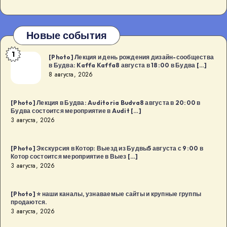
Новые события
1
[Photo]
[Photo] Лекция и день рождения дизайн-сообщества
в Будва: Kaffa Kaffa8 августа в 18:00 в Будва […]
Лекция
8 августа, 2026
и
день
[Photo] Лекция в Будва: Auditoria Budva8 августа в 20:00 в
рождения
Будва состоится мероприятие в Audit […]
дизайн-
3 августа, 2026
сообщества
в
[Photo] Экскурсия в Котор: Выезд из Будвы5 августа с 9:00 в
Котор состоится мероприятие в Выез […]
Будва:
3 августа, 2026
Kaffa
Kaffa8
[Photo] ⭐️ наши каналы, узнаваемые сайты и крупные группы
августа
продаются.
в
3 августа, 2026
18:00