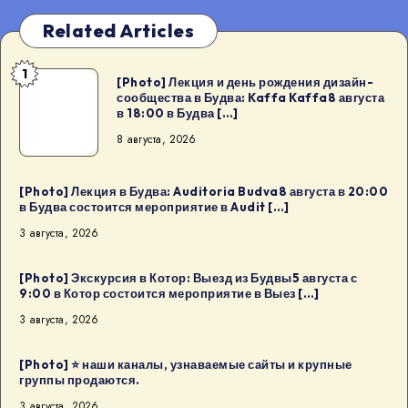
Related Articles
1
[Photo]
[Photo] Лекция и день рождения дизайн-
сообщества в Будва: Kaffa Kaffa8 августа
Лекция
в 18:00 в Будва […]
и
8 августа, 2026
день
рождения
дизайн-
[Photo] Лекция в Будва: Auditoria Budva8 августа в 20:00
в Будва состоится мероприятие в Audit […]
сообщества
3 августа, 2026
в
Будва:
[Photo] Экскурсия в Котор: Выезд из Будвы5 августа с
Kaffa
9:00 в Котор состоится мероприятие в Выез […]
Kaffa8
3 августа, 2026
августа
в
[Photo] ⭐️ наши каналы, узнаваемые сайты и крупные
18:00
группы продаются.
в
3 августа, 2026