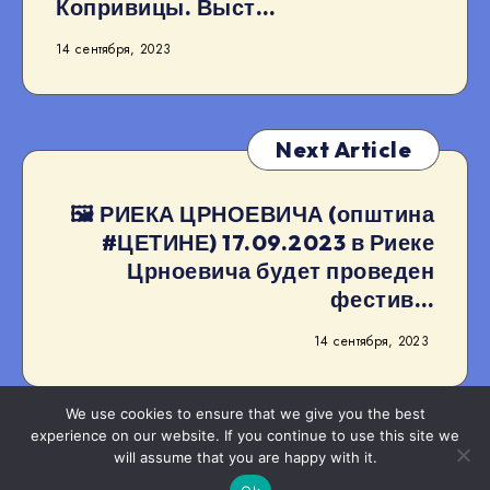
Копривицы. Выст…
14 сентября, 2023
Next Article
🖼 РИЕКА ЦРНОЕВИЧА (општина
#ЦЕТИНЕ) 17.09.2023 в Риеке
Црноевича будет проведен
фестив…
14 сентября, 2023
We use cookies to ensure that we give you the best
experience on our website. If you continue to use this site we
will assume that you are happy with it.
2022–2024
Artur Netsvetaev