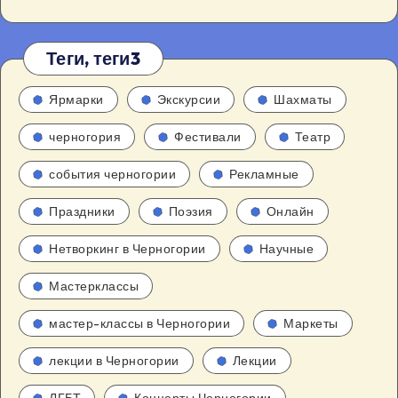
Теги, теги3
Ярмарки
Экскурсии
Шахматы
черногория
Фестивали
Театр
события черногории
Рекламные
Праздники
Поэзия
Онлайн
Нетворкинг в Черногории
Научные
Мастерклассы
мастер-классы в Черногории
Маркеты
лекции в Черногории
Лекции
ЛГБТ
Концерты Черногории