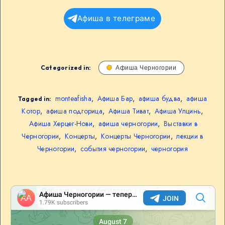
Афиша в телеграме
Categorized in:
Афиша Черногории
monteafisha
,
Афиша Бар
,
афиша будва
,
афиша
Tagged in:
Котор
,
афиша подгорица
,
Афиша Тиват
,
Афиша Улцинь
,
Афиша Херцег-Нови
,
афиша черногории
,
Выставки в
Черногории
,
Концерты
,
Концерты Черногории
,
лекции в
Черногории
,
события черногории
,
черногория