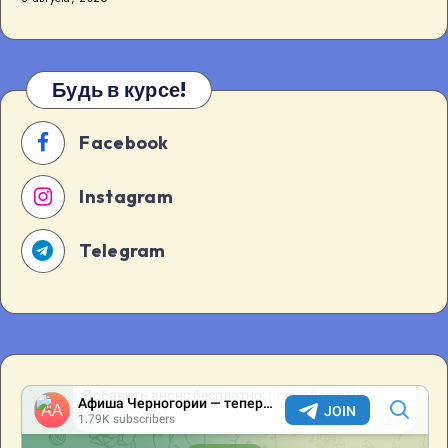
Будва
[…]
Будь в курсе!
Facebook
Instagram
Telegram