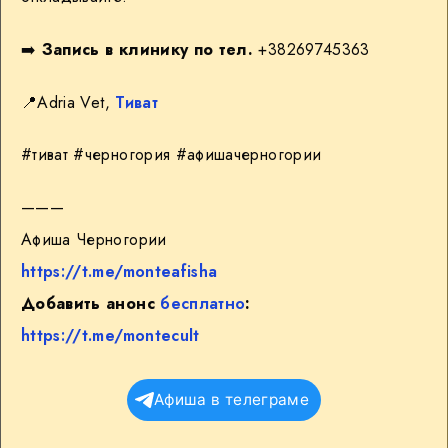
➡️
Запись в клинику по тел.
+38269745363
📍
Adria Vet,
Тиват
#тиват #черногория #афишачерногории
———
Афиша Черногории
https://t.me/monteafisha
Добавить анонс
бесплатно
:
https://t.me/montecult
Афиша в телеграме