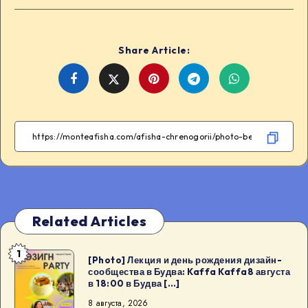
Share Article:
Share
Share
Share
Share
on
on
on
on
Facebook
Twitter
Telegram
WhatsApp
Related Articles
1
[Photo]
[Photo] Лекция и день рождения дизайн-
сообщества в Будва: Kaffa Kaffa8 августа
Лекция
в 18:00 в Будва […]
и
8 августа, 2026