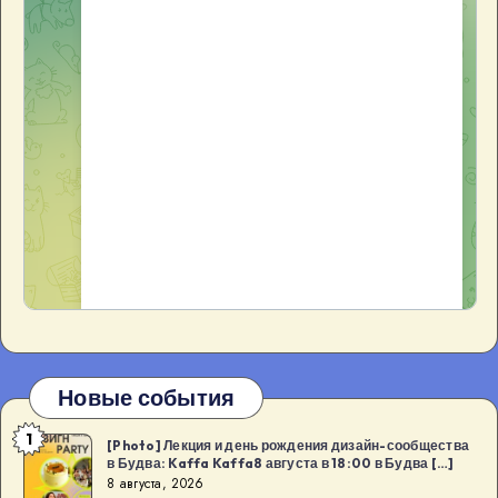
Новые события
1
[Photo]
[Photo] Лекция и день рождения дизайн-сообщества
в Будва: Kaffa Kaffa8 августа в 18:00 в Будва […]
Лекция
8 августа, 2026