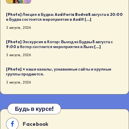
день
рождения
дизайн-
[Photo] Лекция в Будва: Auditoria Budva8 августа в 20:00
в Будва состоится мероприятие в Audit […]
сообщества
3 августа, 2026
в
Будва:
[Photo] Экскурсия в Котор: Выезд из Будвы5 августа с
Kaffa
9:00 в Котор состоится мероприятие в Выез […]
Kaffa8
3 августа, 2026
августа
в
[Photo] ⭐️ наши каналы, узнаваемые сайты и крупные
18:00
группы продаются.
в
3 августа, 2026
Будва
[…]
Будь в курсе!
Facebook