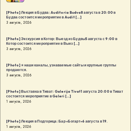
и
день
[Photo] Лекция в Будва: Auditoria Budva8 августа в 20:00 в
рождения
Будва состоится мероприятие в Audit […]
дизайн-
3 августа, 2026
сообщества
в
[Photo] Экскурсия в Котор: Выезд из Будвы5 августа с 9:00 в
Котор состоится мероприятие в Выез […]
Будва:
3 августа, 2026
Kaffa
Kaffa8
[Photo] ⭐️ наши каналы, узнаваемые сайты и крупные группы
августа
продаются.
в
3 августа, 2026
18:00
в
[Photo] Выставка в Тиват: Galerija Tivat1 августа 20:00 в Тиват
Будва
состоится мероприятие в Galeri […]
1 августа, 2026
[…]
[Photo] Лекция в Подгорица: Бар «Богарт»6 августа в 19.
1 августа, 2026